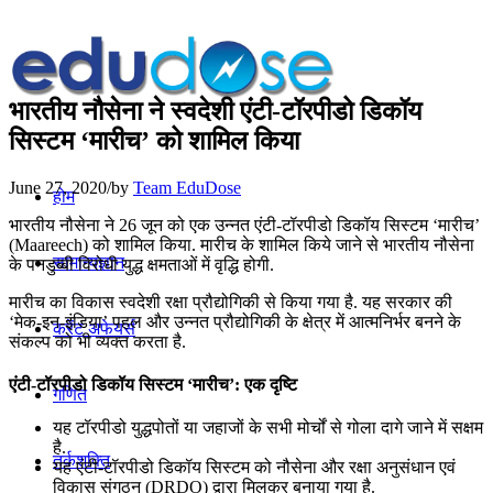
भारतीय नौसेना ने स्वदेशी एंटी-टॉरपीडो डिकॉय
सिस्टम ‘मारीच’ को शामिल किया
June 27, 2020
/
by
Team EduDose
होम
भारतीय नौसेना ने 26 जून को एक उन्नत एंटी-टॉरपीडो डिकॉय सिस्टम ‘मारीच’
(Maareech) को शामिल किया. मारीच के शामिल किये जाने से भारतीय नौसेना
सामान्यज्ञान
के पनडुब्बी विरोधी युद्ध क्षमताओं में वृद्धि होगी.
मारीच का विकास स्वदेशी रक्षा प्रौद्योगिकी से किया गया है. यह सरकार की
‘मेक-इन-इंडिया’ पहल और उन्नत प्रौद्योगिकी के क्षेत्र में आत्मनिर्भर बनने के
करेंट अफेयर्स
संकल्प को भी व्यक्त करता है.
एंटी-टॉरपीडो डिकॉय सिस्टम ‘मारीच’: एक दृष्टि
गणित
यह टॉरपीडो युद्धपोतों या जहाजों के सभी मोर्चों से गोला दागे जाने में सक्षम
है.
तर्कशक्ति
यह एंटी-टॉरपीडो डिकॉय सिस्टम को नौसेना और रक्षा अनुसंधान एवं
विकास संगठन (DRDO) द्वारा मिलकर बनाया गया है.