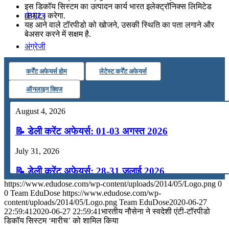
इस डिकॉय सिस्टम का उत्पादन कार्य भारत इलेक्ट्रॉनिक्स लिमिटेड
कंप्यूटर
(BEL) करेगा.
यह आने वाले टॉरपीडो को खोजने, उसकी स्थिति का पता लगाने और
बेअसर करने में सक्षम है.
अंग्रेजी
कर्रेंट अफेयर्स होम
लेटेस्ट कर्रेंट अफेयर्स
मॉक टेस्ट
ऑनलाइन क्विज
टुडेज जीके
August 4, 2026
📝 डेली करेंट अफेयर्स: 01-03 अगस्त 2026
Menu
Menu
July 31, 2026
📝 डेली करेंट अफेयर्स: 28-31 जुलाई 2026
https://www.edudose.com/wp-content/uploads/2014/05/Logo.png
0
July 28, 2026
0
Team EduDose
https://www.edudose.com/wp-
content/uploads/2014/05/Logo.png
Team EduDose
2020-06-27
📝 डेली करेंट अफेयर्स: 25-27 जुलाई 2026
22:59:41
2020-06-27 22:59:41
भारतीय नौसेना ने स्वदेशी एंटी-टॉरपीडो
डिकॉय सिस्टम ‘मारीच’ को शामिल किया