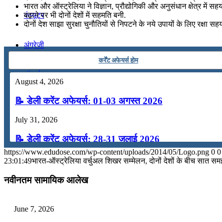
भारत और ऑस्‍ट्रेलिया ने विज्ञान, प्रौद्योगिकी और अनुसंधान क्षेत्र में सहय
बढ़ाने पर भी दोनों देशों में सहमति बनी.
कंप्यूटर
दोनों देश साझा सुरक्षा चुनौतियों से निपटने के नये उपायों के लिए रक्षा सह
अंग्रेजी
कर्रेंट अफेयर्स होम
मॉक टेस्ट
August 4, 2026
📝 डेली करेंट अफेयर्स: 01-03 अगस्त 2026
टुडेज जीके
July 31, 2026
Menu
Menu
📝 डेली करेंट अफेयर्स: 28-31 जुलाई 2026
https://www.edudose.com/wp-content/uploads/2014/05/Logo.png
0
0
July 28, 2026
23:01:49
भारत-ऑस्‍ट्रेलिया वर्चुअल शिखर सम्‍मेलन, दोनों देशों के बीच सात सम
📝 डेली करेंट अफेयर्स: 25-27 जुलाई 2026
नवीनतम सामायिक आलेख
July 25, 2026
June 7, 2026
📝 डेली करेंट अफेयर्स: 22-24 जुलाई 2026