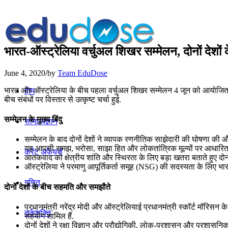
भारत-ऑस्‍ट्रेलिया वर्चुअल शिखर सम्‍मेलन, दोनों देशो
June 4, 2020
/
by
Team EduDose
भारत और ऑस्‍ट्रेलिया के बीच पहला वर्चुअल शिखर सम्‍मेलन 4 जून को आयोजित किया गया.
होम
बीच संबंधों पर विस्तार से उत्कृष्ट चर्चा हुई.
सम्‍मेलन के मुख्य बिंदु
सामान्यज्ञान
सम्‍मेलन के बाद दोनों देशों ने व्यापक रणनीतिक साझेदारी की घोषणा की और हिन
यह आपसी समझ, भरोसा, साझा हित और लोकतांत्रिक मूल्‍यों पर आधारित
करेंट अफेयर्स
आतंकवाद को क्षेत्रीय शांति और स्थिरता के लिए बड़ा खतरा बताते हुए द
ऑस्ट्रेलिया ने परमाणु आपूर्तिकर्ता समूह (NSG) की सदस्यता के लिए भार
गणित
दोनों देशों के बीच सहमति और समझौते
प्रधानमंत्री नरेंद्र मोदी और ऑस्ट्रेलियाई प्रधानमंत्री स्कॉर्ट मॉरिस
तर्कशक्ति
सहयोग शामिल हैं.
दोनों देशों ने रक्षा विज्ञान और प्रौद्योगिकी, लोक-प्रशासन और प्रशासनि