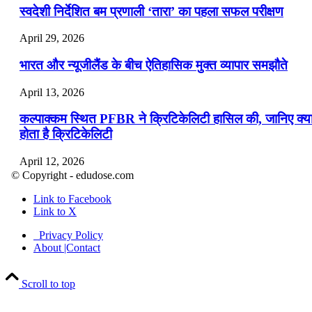
स्वदेशी निर्देशित बम प्रणाली ‘तारा’ का पहला सफल परीक्षण
April 29, 2026
भारत और न्यूजीलैंड के बीच ऐतिहासिक मुक्त व्यापार समझौते
April 13, 2026
कल्पाक्कम स्थित PFBR ने क्रिटिकेलिटी हासिल की, जानिए क्य
होता है क्रिटिकेलिटी
April 12, 2026
© Copyright - edudose.com
भारत का त्रि-चरणीय परमाणु कार्यक्रम
Link to Facebook
Link to X
April 9, 2026
Privacy Policy
नासा का आर्टेमिस-2 मिशन: मनुष्य एक बार फिर से चंद्रमा के कर
About |Contact
पहुंचा
Scroll to top
April 7, 2026
वित्तीय वर्ष 2026-27 की पहली द्विमासिक मौद्रिक नीति समीक्षा