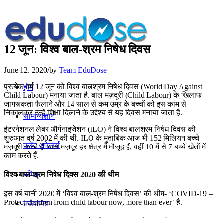
12 जून: विश्व बाल-श्रम निषेध दिवस
June 12, 2020
/
by
Team EduDose
प्रत्येक वर्ष 12 जून को विश्व बालश्रम निषेध दिवस (World Day Against
होम
Child Labour) मनाया जाता है. बाल मज़दूरी (Child Labour) के खिलाफ
जागरूकता फैलाने और 14 साल से कम उम्र के बच्‍चों को इस काम से
निकालकर उन्‍हें शिक्षा दिलाने के उद्देश्‍य से यह दिवस मनाया जाता है.
सामान्यज्ञान
इंटरनेशनल लेबर ऑर्गनाइजेशन (ILO) ने विश्व बालश्रम निषेध दिवस की
शुरुआत वर्ष 2002 में की थी. ILO के मुताबिक आज भी 152 मिलियन बच्चे
करेंट अफेयर्स
मज़दूरी करते हैं. बाल मज़दूर हर क्षेत्र में मौजूद हैं, वहीं 10 में से 7 बच्चे खेतों में
काम करते हैं.
गणित
विश्व बाल-श्रम निषेध दिवस 2020 की थीम
इस वर्ष यानी 2020 में ‘विश्व बाल-श्रम निषेध दिवस’ की थीम- ‘COVID-19 –
Protect children from child labour now, more than ever’ है.
तर्कशक्ति