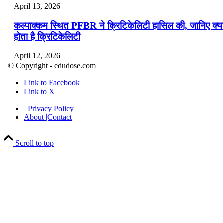
April 13, 2026
कल्पाक्कम स्थित PFBR ने क्रिटिकेलिटी हासिल की, जानिए क्य
होता है क्रिटिकेलिटी
April 12, 2026
© Copyright - edudose.com
भारत का त्रि-चरणीय परमाणु कार्यक्रम
Link to Facebook
Link to X
April 9, 2026
Privacy Policy
नासा का आर्टेमिस-2 मिशन: मनुष्य एक बार फिर से चंद्रमा के कर
About |Contact
पहुंचा
Scroll to top
April 7, 2026
वित्तीय वर्ष 2026-27 की पहली द्विमासिक मौद्रिक नीति समीक्षा
April 4, 2026
भारत का पहला ‘खेलो इंडिया ट्राइबल गेम्स’ छत्तीसगढ़ में आयोज
किया गया