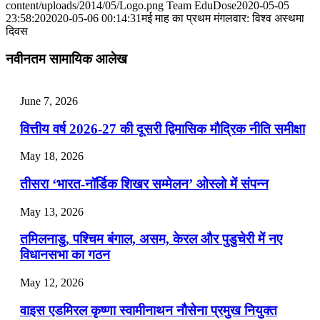
content/uploads/2014/05/Logo.png
Team EduDose
2020-05-05
📝 डेली करेंट अफेयर्स: 28-31 जुलाई 2026
23:58:20
2020-05-06 00:14:31
मई माह का प्रथम मंगलवार: विश्‍व अस्थमा
दिवस
July 28, 2026
नवीनतम सामायिक आलेख
📝 डेली करेंट अफेयर्स: 25-27 जुलाई 2026
July 25, 2026
June 7, 2026
📝 डेली करेंट अफेयर्स: 22-24 जुलाई 2026
वित्तीय वर्ष 2026-27 की दूसरी द्विमासिक मौद्रिक नीति समीक्षा
July 22, 2026
May 18, 2026
📝 डेली करेंट अफेयर्स: 19-21 जुलाई 2026
तीसरा ‘भारत-नॉर्डिक शिखर सम्मेलन’ ओस्लो में संपन्न
July 19, 2026
May 13, 2026
📝 डेली करेंट अफेयर्स: 16-18 जुलाई 2026
तमिलनाडु, पश्चिम बंगाल, असम, केरल और पुडुचेरी में नए
विधानसभा का गठन
May 12, 2026
वाइस एडमिरल कृष्णा स्वामीनाथन नौसेना प्रमुख नियुक्त