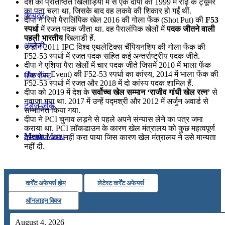
देश की प्रतिष्ठित खिलाड़ियों में से एक दीपा को 1999 में रीढ़ के ट्यूमर
का पता चला था, जिसके बाद वह लकवे की शिकार हो गईं थीं.
कंप्यूटर
दीपा ने रियो पैरालिंपिक खेल 2016 की गोला फेंक (Shot Put) की
F53
स्पर्धा
में रजत पदक जीता था. वह पैरालंपिक खेलों में
पदक जीतने वाली
पहली भारतीय
खिलाडी हैं.
अंग्रेजी
उन्होंने 2011 IPC विश्व एथलेटिक्स चैंपियनशिप की गोला फेंक की
F52-53 स्पर्धा में रजत पदक सहित कई अन्तर्राष्ट्रीय पदक जीते.
दीपा ने एशिया पैरा खेलों में चार पदक जीते जिसमें 2010 में भाला फेंक
(Javelin Event) की F52-53 स्पर्धा का कांस्य, 2014 में भाला फेंक की
मॉक टेस्ट
F52-53 स्पर्धा में रजत और 2018 में दो कांस्य पदक शामिल हैं.
दीपा को 2019 में देश के
सर्वोच्च खेल सम्मान ‘राजीव गांधी खेल रत्न’
से
नवाजा गया था. 2017 में उन्हें पद्मश्री और 2012 में अर्जुन अवार्ड से
टुडेज जीके
सम्मानित किया गया.
दीपा ने PCI चुनाव लड़ने से पहले अपने संन्यास लेने का पत्र जमा
कराया था. PCI लॉकडाउन के कारण खेल मंत्रालय को कुछ महत्वपूर्ण
Menu
Menu
दस्तावेज जमा नहीं करा पाया जिस कारण खेल मंत्रालय ने उसे मान्यता
नहीं दी.
कर्रेंट अफेयर्स होम
लेटेस्ट कर्रेंट अफेयर्स
ऑनलाइन क्विज
August 4, 2026