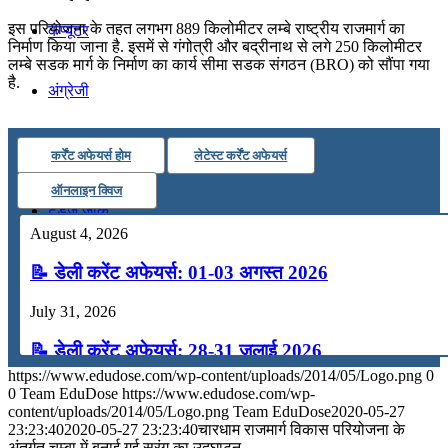
इस परियोजना के तहत लगभग 889 किलोमीटर लम्‍बे राष्‍ट्रीय राजमार्ग का
कंप्यूटर
निर्माण किया जाना है. इसमें से गंगोत्री और बद्रीनाथ से लगे 250 किलोमीटर
लम्‍बे सडक मार्ग के निर्माण का कार्य सीमा सडक संगठन (BRO) को सौंपा गया
है.
अंग्रेजी
मॉक टेस्ट
कर्रेंट अफेयर्स होम
लेटेस्ट कर्रेंट अफेयर्स
ऑनलाइन क्विज
टुडेज जीके
August 4, 2026
Menu
Menu
📝 डेली करेंट अफेयर्स: 01-03 अगस्त 2026
July 31, 2026
📝 डेली करेंट अफेयर्स: 28-31 जुलाई 2026
https://www.edudose.com/wp-content/uploads/2014/05/Logo.png
0
July 28, 2026
0
Team EduDose
https://www.edudose.com/wp-
content/uploads/2014/05/Logo.png
Team EduDose
2020-05-27
📝 डेली करेंट अफेयर्स: 25-27 जुलाई 2026
23:23:40
2020-05-27 23:23:40
चारधाम राजमार्ग विकास परियोजना के
अंतर्गत चम्‍बा में बनाई गई सुरंग का उद्घाटन