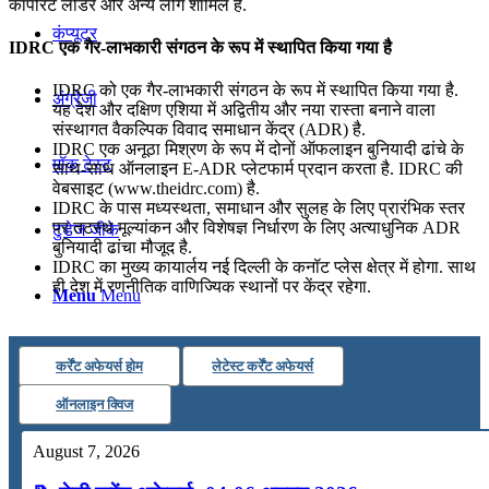
कॉर्पोरेट लीडर और अन्‍य लोग शामिल हैं.
कंप्यूटर
IDRC एक गैर-लाभकारी संगठन के रूप में स्थापित किया गया है
IDRC को एक गैर-लाभकारी संगठन के रूप में स्थापित किया गया है.
अंग्रेजी
यह देश और दक्षिण एशिया में अद्वितीय और नया रास्‍ता बनाने वाला
संस्थागत वैकल्पिक विवाद समाधान केंद्र (ADR) है.
IDRC एक अनूठा मिश्रण के रूप में दोनों ऑफलाइन बुनियादी ढांचे के
मॉक टेस्ट
साथ-साथ ऑनलाइन E-ADR प्लेटफार्म प्रदान करता है. IDRC की
वेबसाइट (www.theidrc.com) है.
IDRC के पास मध्यस्थता, समाधान और सुलह के लिए प्रारंभिक स्‍तर
पर तटस्थ मूल्यांकन और विशेषज्ञ निर्धारण के लिए अत्याधुनिक ADR
टुडेज जीके
बुनियादी ढांचा मौजूद है.
IDRC का मुख्‍य कायार्लय नई दिल्ली के कनॉट प्लेस क्षेत्र में होगा. साथ
ही देश में रणनीतिक वाणिज्यिक स्थानों पर केंद्र रहेगा.
Menu
Menu
कर्रेंट अफेयर्स होम
लेटेस्ट कर्रेंट अफेयर्स
ऑनलाइन क्विज
August 7, 2026