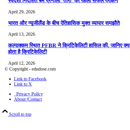
स्वदेशी निर्देशित बम प्रणाली ‘तारा’ का पहला सफल परीक्षण
April 29, 2026
भारत और न्यूजीलैंड के बीच ऐतिहासिक मुक्त व्यापार समझौते
April 13, 2026
कल्पाक्कम स्थित PFBR ने क्रिटिकेलिटी हासिल की, जानिए क्य
होता है क्रिटिकेलिटी
April 12, 2026
© Copyright - edudose.com
भारत का त्रि-चरणीय परमाणु कार्यक्रम
Link to Facebook
Link to X
April 9, 2026
Privacy Policy
नासा का आर्टेमिस-2 मिशन: मनुष्य एक बार फिर से चंद्रमा के कर
About |Contact
पहुंचा
Scroll to top
April 7, 2026
वित्तीय वर्ष 2026-27 की पहली द्विमासिक मौद्रिक नीति समीक्षा