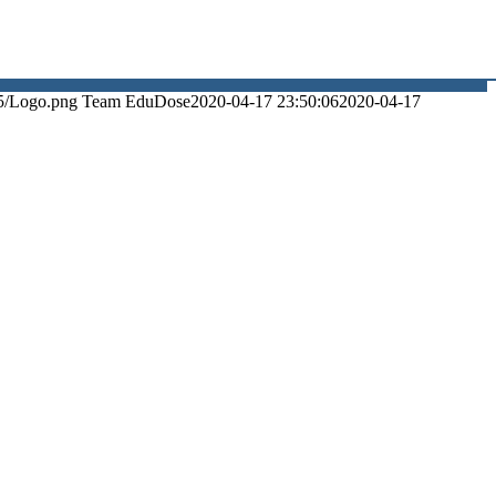
5/Logo.png
Team EduDose
2020-04-17 23:50:06
2020-04-17