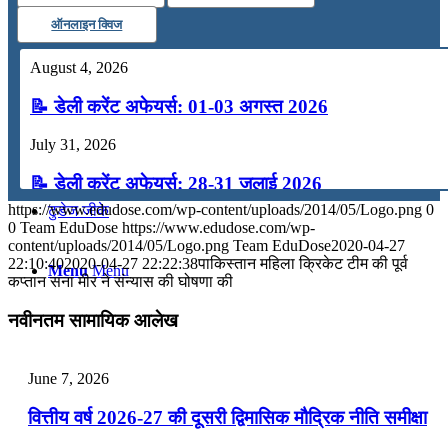
ऑनलाइन क्विज
कंप्यूटर
August 4, 2026
अंग्रेजी
📝 डेली करेंट अफेयर्स: 01-03 अगस्त 2026
July 31, 2026
मॉक टेस्ट
📝 डेली करेंट अफेयर्स: 28-31 जुलाई 2026
https://www.edudose.com/wp-content/uploads/2014/05/Logo.png
0
टुडेज जीके
July 28, 2026
0
Team EduDose
https://www.edudose.com/wp-
content/uploads/2014/05/Logo.png
Team EduDose
2020-04-27
📝 डेली करेंट अफेयर्स: 25-27 जुलाई 2026
22:10:40
2020-04-27 22:22:38
पाकिस्तान महिला क्रिकेट टीम की पूर्व
Menu
Menu
कप्तान सना मीर ने संन्यास की घोषणा की
July 25, 2026
नवीनतम सामायिक आलेख
📝 डेली करेंट अफेयर्स: 22-24 जुलाई 2026
July 22, 2026
June 7, 2026
📝 डेली करेंट अफेयर्स: 19-21 जुलाई 2026
वित्तीय वर्ष 2026-27 की दूसरी द्विमासिक मौद्रिक नीति समीक्षा