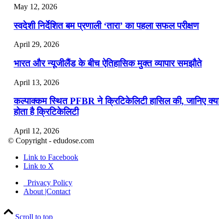
May 12, 2026
स्वदेशी निर्देशित बम प्रणाली ‘तारा’ का पहला सफल परीक्षण
April 29, 2026
भारत और न्यूजीलैंड के बीच ऐतिहासिक मुक्त व्यापार समझौते
April 13, 2026
कल्पाक्कम स्थित PFBR ने क्रिटिकेलिटी हासिल की, जानिए क्य
होता है क्रिटिकेलिटी
April 12, 2026
© Copyright - edudose.com
भारत का त्रि-चरणीय परमाणु कार्यक्रम
Link to Facebook
Link to X
April 9, 2026
Privacy Policy
नासा का आर्टेमिस-2 मिशन: मनुष्य एक बार फिर से चंद्रमा के कर
About |Contact
पहुंचा
Scroll to top
April 7, 2026