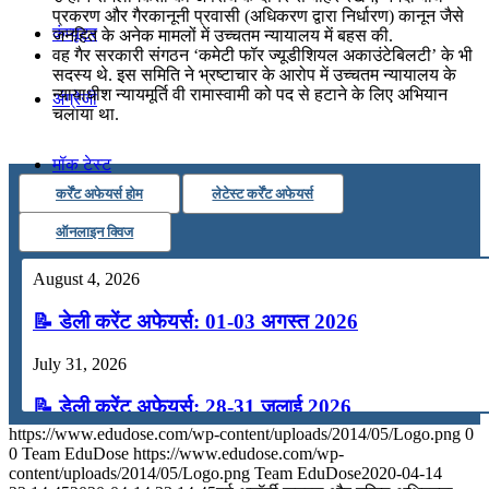
प्रकरण और गैरकानूनी प्रवासी (अधिकरण द्वारा निर्धारण) कानून जैसे
कंप्यूटर
जनहित के अनेक मामलों में उच्चतम न्यायालय में बहस की.
वह गैर सरकारी संगठन ‘कमेटी फॉर ज्यूडीशियल अकाउंटेबिलटी’ के भी
सदस्य थे. इस समिति ने भ्रष्टाचार के आरोप में उच्चतम न्यायालय के
न्यायाधीश न्यायमूर्ति वी रामास्वामी को पद से हटाने के लिए अभियान
अंग्रेजी
चलाया था.
मॉक टेस्ट
कर्रेंट अफेयर्स होम
लेटेस्ट कर्रेंट अफेयर्स
टुडेज जीके
ऑनलाइन क्विज
August 4, 2026
Menu
Menu
📝 डेली करेंट अफेयर्स: 01-03 अगस्त 2026
July 31, 2026
📝 डेली करेंट अफेयर्स: 28-31 जुलाई 2026
https://www.edudose.com/wp-content/uploads/2014/05/Logo.png
0
July 28, 2026
0
Team EduDose
https://www.edudose.com/wp-
content/uploads/2014/05/Logo.png
Team EduDose
2020-04-14