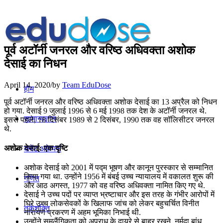
पूर्व अटॉर्नी जनरल और वरिष्ठ अधिवक्ता अशोक
देसाई का निधन
April 14, 2020
/
by
Team EduDose
होम
पूर्व अटॉर्नी जनरल और वरिष्ठ अधिवक्ता अशोक देसाई का 13 अप्रैल को निधन
हो गया. देसाई 9 जुलाई 1996 से 6 मई 1998 तक देश के अटॉर्नी जनरल थे.
सामान्यज्ञान
इससे पहले, 18 दिसंबर 1989 से 2 दिसंबर, 1990 तक वह सॉलिसीटर जनरल
थे.
अशोक देसाई: एक दृष्टि
करेंट अफेयर्स
अशोक देसाई को 2001 में पद्म भूषण और कानून पुरस्कार से सम्मानित
किया गया था. उन्होंने 1956 में बंबई उच्च न्यायालय में वकालत शुरू की
गणित
और आठ अगस्त, 1977 को वह वरिष्ठ अधिवक्ता नामित किए गए थे.
देसाई ने उच्च पदों पर व्याप्त भ्रष्टाचार और इस तरह के गंभीर आरोपों में
घिरे उच्च लोकसेवकों के खिलाफ जांच को लेकर बहुचर्चित विनीत
तर्कशक्ति
नारायण प्रकरण में अहम भूमिका निभाई थी.
उन्होंने समलैंगिकता को अपराध के दायरे से बाहर रखने, नर्मदा बांध