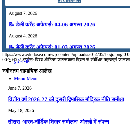
कर्रेंट अफेयर्स होम
कंप्यूटर
August 7, 2026
📝 डेली करेंट अफेयर्स: 04-06 अगस्त 2026
अंग्रेजी
August 4, 2026
मॉक टेस्ट
📝 डेली करेंट अफेयर्स: 01-03 अगस्त 2026
https://www.edudose.com/wp-content/uploads/2014/05/Logo.png
0
0
July 31, 2026
00:30:00
2 अप्रैल: विश्व ऑटिज्म जागरूकता दिवस से संबंधित महत्वपूर्ण जानका
टुडेज जीके
📝 डेली करेंट अफेयर्स: 28-31 जुलाई 2026
नवीनतम सामायिक आलेख
Menu
Menu
July 28, 2026
June 7, 2026
📝 डेली करेंट अफेयर्स: 25-27 जुलाई 2026
वित्तीय वर्ष 2026-27 की दूसरी द्विमासिक मौद्रिक नीति समीक्षा
July 25, 2026
May 18, 2026
📝 डेली करेंट अफेयर्स: 22-24 जुलाई 2026
तीसरा ‘भारत-नॉर्डिक शिखर सम्मेलन’ ओस्लो में संपन्न
July 22, 2026