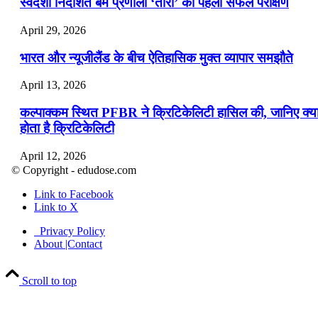
स्वदेशी निर्देशित बम प्रणाली ‘तारा’ का पहला सफल परीक्षण
April 29, 2026
भारत और न्यूजीलैंड के बीच ऐतिहासिक मुक्त व्यापार समझौते
April 13, 2026
कल्पाक्कम स्थित PFBR ने क्रिटिकेलिटी हासिल की, जानिए क्य
होता है क्रिटिकेलिटी
April 12, 2026
© Copyright - edudose.com
भारत का त्रि-चरणीय परमाणु कार्यक्रम
Link to Facebook
Link to X
April 9, 2026
Privacy Policy
नासा का आर्टेमिस-2 मिशन: मनुष्य एक बार फिर से चंद्रमा के कर
About |Contact
पहुंचा
Scroll to top
April 7, 2026
वित्तीय वर्ष 2026-27 की पहली द्विमासिक मौद्रिक नीति समीक्षा