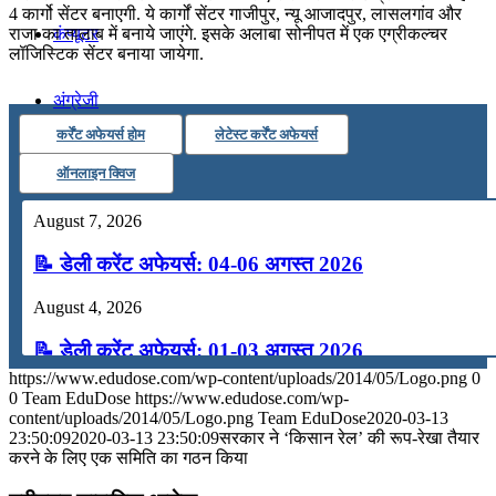
4 कार्गो सेंटर बनाएगी. ये कार्गों सेंटर गाजीपुर, न्यू आजादपुर, लासलगांव और
कंप्यूटर
राजा का तालाब में बनाये जाएंगे. इसके अलाबा सोनीपत में एक एग्रीकल्चर
लॉजिस्टिक सेंटर बनाया जायेगा.
अंग्रेजी
कर्रेंट अफेयर्स होम
लेटेस्ट कर्रेंट अफेयर्स
मॉक टेस्ट
ऑनलाइन क्विज
August 7, 2026
टुडेज जीके
📝 डेली करेंट अफेयर्स: 04-06 अगस्त 2026
Menu
Menu
August 4, 2026
📝 डेली करेंट अफेयर्स: 01-03 अगस्त 2026
https://www.edudose.com/wp-content/uploads/2014/05/Logo.png
0
July 31, 2026
0
Team EduDose
https://www.edudose.com/wp-
content/uploads/2014/05/Logo.png
Team EduDose
2020-03-13
📝 डेली करेंट अफेयर्स: 28-31 जुलाई 2026
23:50:09
2020-03-13 23:50:09
सरकार ने ‘किसान रेल’ की रूप-रेखा तैयार
करने के लिए एक समिति का गठन किया
July 28, 2026