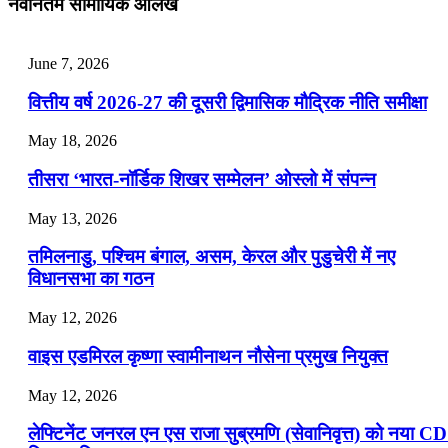
नवीनतम सामायिक आलेख
📝 डेली करेंट अफेयर्स: 25-27 जुलाई 2026
July 25, 2026
June 7, 2026
📝 डेली करेंट अफेयर्स: 22-24 जुलाई 2026
वित्तीय वर्ष 2026-27 की दूसरी द्विमासिक मौद्रिक नीति समीक्षा
July 22, 2026
May 18, 2026
📝 डेली करेंट अफेयर्स: 19-21 जुलाई 2026
तीसरा ‘भारत-नॉर्डिक शिखर सम्मेलन’ ओस्लो में संपन्न
July 19, 2026
May 13, 2026
📝 डेली करेंट अफेयर्स: 16-18 जुलाई 2026
तमिलनाडु, पश्चिम बंगाल, असम, केरल और पुडुचेरी में नए
विधानसभा का गठन
May 12, 2026
वाइस एडमिरल कृष्णा स्वामीनाथन नौसेना प्रमुख नियुक्त
May 12, 2026
लेफ्टिनेंट जनरल एन एस राजा सुब्रमणि (सेवानिवृत्त) को नया C