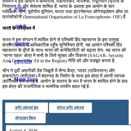
वर्तमान में इस आयोग में कोमोरोस, मेडागास्कर, मॉरीशस, रियूनियन (फ्राँस के
नियंत्रण में) और सेशल्स शामिल हैं. भारत के अलावा इस आयोग के चार
कंप्यूटर
पर्यवेक्षक- चीन, यूरोपीय यूनियन, माल्टा तथा इंटरनेशनल ऑर्गनाइज़ेशन ऑफ ला
फ्रांसोफोनी (International Organisation of La Francophonie- OIF) हैं.
अंग्रेजी
भारत के परिप्रेक्ष्य में
भारत ने इस संगठन में शामिल होने से पश्चिमी हिंद महासागर के इस प्रमुख
मॉक टेस्ट
क्षेत्रीय आयोग में आधिकारिक पहुँच सुनिश्चित होगी. यह आयोग पश्चिमी हिंद
महासागर के द्वीपों के साथ भारत की कनेक्टिविटी को बढ़ावा देगा. यह भारत की
‘सागर पहल’ क्षेत्र में सभी के लिये सुरक्षा और विकास (SAGAR- Security
And Growth for All in the Region) नीति को और मज़बूत करता है.
टुडेज जीके
चीन ने पूर्वी अफ्रीकी देश जिबूती में सैन्य केंद्र, ग्वादर (पाकिस्तान) और
हम्बनटोटा (श्रीलंका) में बंदरगाह के निर्माण के साथ इस क्षेत्र में अपनी व्यापक
Menu
Menu
उपस्थिति दर्ज कराई है. आयोग के सदस्य के रूप में भारत के शामिल होने के बाद
इस क्षेत्र की राजनीतिक व सामरिक तस्वीर बदल गई है.
कर्रेंट अफेयर्स होम
लेटेस्ट कर्रेंट अफेयर्स
ऑनलाइन क्विज
August 4, 2026