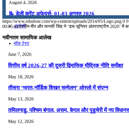
August 4, 2026
कंप्यूटर
📝 डेली करेंट अफेयर्स: 01-03 अगस्त 2026
https://www.edudose.com/wp-content/uploads/2014/05/Logo.png
0
0
July 31, 2026
अंग्रेजी
00:05:44
तस्नीम मीर और मानसी सिंह ने ‘डच जूनियर अंतरराष्ट्रीय 2020’ में 
📝 डेली करेंट अफेयर्स: 28-31 जुलाई 2026
नवीनतम सामायिक आलेख
मॉक टेस्ट
July 28, 2026
June 7, 2026
📝 डेली करेंट अफेयर्स: 25-27 जुलाई 2026
टुडेज जीके
वित्तीय वर्ष 2026-27 की दूसरी द्विमासिक मौद्रिक नीति समीक्षा
July 25, 2026
May 18, 2026
Menu
Menu
📝 डेली करेंट अफेयर्स: 22-24 जुलाई 2026
तीसरा ‘भारत-नॉर्डिक शिखर सम्मेलन’ ओस्लो में संपन्न
July 22, 2026
May 13, 2026
📝 डेली करेंट अफेयर्स: 19-21 जुलाई 2026
तमिलनाडु, पश्चिम बंगाल, असम, केरल और पुडुचेरी में नए विधा
July 19, 2026
May 12, 2026
📝 डेली करेंट अफेयर्स: 16-18 जुलाई 2026