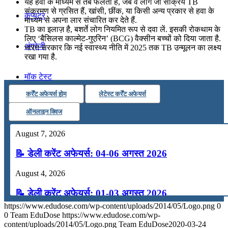
यह हवा के माध्यम से तब फैलता है, जब वे लोग जो सक्रिय TB
संक्रमण से ग्रसित हैं, खांसी, छींक, या किसी अन्य प्रकार से हवा के
कंप्यूटर
माध्यम से अपना लार संचारित कर देते हैं.
TB का इलाज़ है, बशर्ते लोग नियमित रूप से दवा लें. इसकी रोकथाम के
लिए ‘बैसिलस काल्मेट-गुएरिन’ (BCG) वैक्सीन बच्चों को दिया जाता है.
अंग्रेजी
भारत सरकार कि नई स्वास्थ्य नीति में 2025 तक TB उन्मूलन का लक्ष्य
रखा गया है.
मॉक टेस्ट
कर्रेंट अफेयर्स होम
लेटेस्ट कर्रेंट अफेयर्स
टुडेज जीके
ऑनलाइन क्विज
August 7, 2026
Menu
Menu
📝 डेली करेंट अफेयर्स: 04-06 अगस्त 2026
August 4, 2026
📝 डेली करेंट अफेयर्स: 01-03 अगस्त 2026
https://www.edudose.com/wp-content/uploads/2014/05/Logo.png
0
July 31, 2026
0
Team EduDose
https://www.edudose.com/wp-
content/uploads/2014/05/Logo.png
Team EduDose
2020-03-24