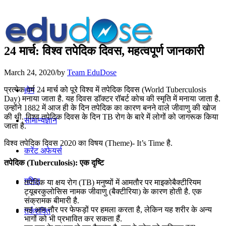
24 मार्च: विश्‍व तपेदिक दिवस, महत्वपूर्ण जानकारी
March 24, 2020
/
by
Team EduDose
प्रत्येक वर्ष 24 मार्च को पूरे विश्व में तपेदिक दिवस (World Tuberculosis
होम
Day) मनाया जाता है. यह दिवस डॉक्टर रॉबर्ट कोच की स्मृति में मनाया जाता है.
उन्होंने 1882 में आज ही के दिन तपेदिक का कारण बनने वाले जीवाणु की खोज
की थी. विश्‍व तपेदिक दिवस के दिन TB रोग के बारे में लोगों को जागरूक किया
सामान्यज्ञान
जाता है.
विश्व तपेदिक दिवस 2020 का विषय (Theme)- It’s Time है.
करेंट अफेयर्स
तपेदिक (Tuberculosis): एक दृष्टि
गणित
तपेदिक या क्षय रोग (TB) मनुष्यों में आमतौर पर माइकोबैक्टीरियम
ट्यूबरकुलोसिस नामक जीवाणु (बैक्टीरिया) के कारण होती है. एक
संक्रामक बीमारी है.
यह आम तौर पर फेफड़ों पर हमला करता है, लेकिन यह शरीर के अन्य
तर्कशक्ति
भागों को भी प्रभावित कर सकता हैं.