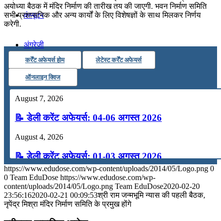
अयोध्या बैठक में मंदिर निर्माण की तारीख तय की जाएगी. भवन निर्माण समिति
कंप्यूटर
सभी प्रशासनिक और अन्य कार्यों के लिए विशेषज्ञों के साथ मिलकर निर्णय
करेगी.
अंग्रेजी
कर्रेंट अफेयर्स होम
लेटेस्ट कर्रेंट अफेयर्स
मॉक टेस्ट
ऑनलाइन क्विज
August 7, 2026
टुडेज जीके
📝 डेली करेंट अफेयर्स: 04-06 अगस्त 2026
Menu
Menu
August 4, 2026
📝 डेली करेंट अफेयर्स: 01-03 अगस्त 2026
https://www.edudose.com/wp-content/uploads/2014/05/Logo.png
0
July 31, 2026
0
Team EduDose
https://www.edudose.com/wp-
content/uploads/2014/05/Logo.png
Team EduDose
2020-02-20
📝 डेली करेंट अफेयर्स: 28-31 जुलाई 2026
23:56:16
2020-02-21 00:09:53
श्री राम जन्‍मभूमि न्‍यास की पहली बैठक,
नृपेंद्र मिश्रा मंदिर निर्माण समिति के प्रमुख होंगे
July 28, 2026