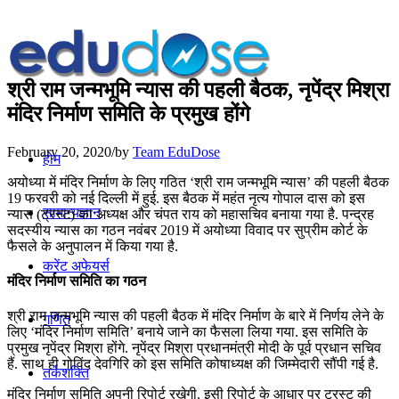
श्री राम जन्‍मभूमि न्‍यास की पहली बैठक, नृपेंद्र मिश्रा
मंदिर निर्माण समिति के प्रमुख होंगे
February 20, 2020
/
by
Team EduDose
होम
अयोध्या में मंदिर निर्माण के लिए गठित ‘श्री राम जन्‍मभूमि न्‍यास’ की पहली बैठक
19 फरवरी को नई दिल्ली में हुई. इस बैठक में महंत नृत्य गोपाल दास को इस
सामान्यज्ञान
न्‍यास (ट्रस्‍ट) का अध्यक्ष और चंपत राय को महासचिव बनाया गया है. पन्‍द्रह
सदस्यीय न्‍यास का गठन नवंबर 2019 में अयोध्या विवाद पर सुप्रीम कोर्ट के
फैसले के अनुपालन में किया गया है.
करेंट अफेयर्स
मंदिर निर्माण समिति का गठन
श्री राम जन्‍मभूमि न्‍यास की पहली बैठक में मंदिर निर्माण के बारे में निर्णय लेने के
गणित
लिए ‘मंदिर निर्माण समिति’ बनाये जाने का फैसला लिया गया. इस समिति के
प्रमुख नृपेंद्र मिश्रा होंगे. नृपेंद्र मिश्रा प्रधानमंत्री मोदी के पूर्व प्रधान सचिव
हैं. साथ ही गोविंद देवगिरि को इस समिति कोषाध्यक्ष की जिम्मेदारी सौंपी गई है.
तर्कशक्ति
मंदिर निर्माण समिति अपनी रिपोर्ट रखेगी. इसी रिपोर्ट के आधार पर ट्रस्ट की