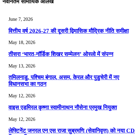
नवीनतम सामायिक आलेख
📝 डेली करेंट अफेयर्स: 25-27 जुलाई 2026
July 25, 2026
June 7, 2026
📝 डेली करेंट अफेयर्स: 22-24 जुलाई 2026
वित्तीय वर्ष 2026-27 की दूसरी द्विमासिक मौद्रिक नीति समीक्षा
July 22, 2026
May 18, 2026
📝 डेली करेंट अफेयर्स: 19-21 जुलाई 2026
तीसरा ‘भारत-नॉर्डिक शिखर सम्मेलन’ ओस्लो में संपन्न
July 19, 2026
May 13, 2026
📝 डेली करेंट अफेयर्स: 16-18 जुलाई 2026
तमिलनाडु, पश्चिम बंगाल, असम, केरल और पुडुचेरी में नए
विधानसभा का गठन
May 12, 2026
वाइस एडमिरल कृष्णा स्वामीनाथन नौसेना प्रमुख नियुक्त
May 12, 2026
लेफ्टिनेंट जनरल एन एस राजा सुब्रमणि (सेवानिवृत्त) को नया C