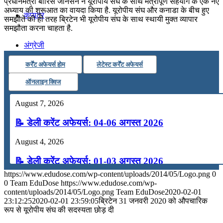
प्रधानमंत्री बोरिस जॉनसन ने यूरोपीय संघ के साथ मैत्रीपूर्ण सहयोग के एक नए
अध्‍याय की शुरूआत का वायदा किया है. यूरोपीय संघ और कनाडा के बीच हुए
कंप्यूटर
समझौते की ही तरह ब्रिटेन भी यूरोपीय संघ के साथ स्‍थायी मुक्‍त व्‍यापार
समझौता करना चाहता है.
अंग्रेजी
कर्रेंट अफेयर्स होम
लेटेस्ट कर्रेंट अफेयर्स
मॉक टेस्ट
ऑनलाइन क्विज
August 7, 2026
टुडेज जीके
📝 डेली करेंट अफेयर्स: 04-06 अगस्त 2026
Menu
Menu
August 4, 2026
📝 डेली करेंट अफेयर्स: 01-03 अगस्त 2026
https://www.edudose.com/wp-content/uploads/2014/05/Logo.png
0
July 31, 2026
0
Team EduDose
https://www.edudose.com/wp-
content/uploads/2014/05/Logo.png
Team EduDose
2020-02-01
📝 डेली करेंट अफेयर्स: 28-31 जुलाई 2026
23:12:25
2020-02-01 23:59:05
ब्रिटेन 31 जनवरी 2020 को औपचारिक
रूप से यूरोपीय संघ की सदस्‍यता छोड़ दी
July 28, 2026