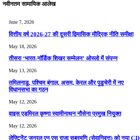
नवीनतम सामायिक आलेख
📝 डेली करेंट अफेयर्स: 25-27 जुलाई 2026
July 25, 2026
June 7, 2026
📝 डेली करेंट अफेयर्स: 22-24 जुलाई 2026
वित्तीय वर्ष 2026-27 की दूसरी द्विमासिक मौद्रिक नीति समीक्षा
July 22, 2026
May 18, 2026
📝 डेली करेंट अफेयर्स: 19-21 जुलाई 2026
तीसरा ‘भारत-नॉर्डिक शिखर सम्मेलन’ ओस्लो में संपन्न
July 19, 2026
May 13, 2026
📝 डेली करेंट अफेयर्स: 16-18 जुलाई 2026
तमिलनाडु, पश्चिम बंगाल, असम, केरल और पुडुचेरी में नए
विधानसभा का गठन
May 12, 2026
वाइस एडमिरल कृष्णा स्वामीनाथन नौसेना प्रमुख नियुक्त
May 12, 2026
लेफ्टिनेंट जनरल एन एस राजा सुब्रमणि (सेवानिवृत्त) को नया C