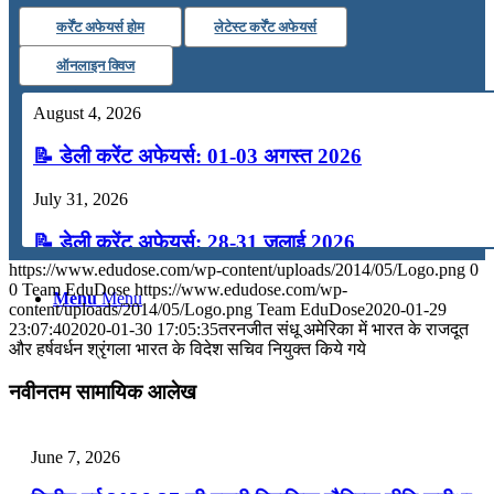
कर्रेंट अफेयर्स होम
लेटेस्ट कर्रेंट अफेयर्स
कंप्यूटर
ऑनलाइन क्विज
अंग्रेजी
August 4, 2026
📝 डेली करेंट अफेयर्स: 01-03 अगस्त 2026
मॉक टेस्ट
July 31, 2026
टुडेज जीके
📝 डेली करेंट अफेयर्स: 28-31 जुलाई 2026
https://www.edudose.com/wp-content/uploads/2014/05/Logo.png
0
July 28, 2026
0
Team EduDose
https://www.edudose.com/wp-
Menu
Menu
content/uploads/2014/05/Logo.png
Team EduDose
2020-01-29
📝 डेली करेंट अफेयर्स: 25-27 जुलाई 2026
23:07:40
2020-01-30 17:05:35
तरनजीत संधू अमेरिका में भारत के राजदूत
और हर्षवर्धन श्रृंगला भारत के विदेश सचिव नियुक्त किये गये
July 25, 2026
नवीनतम सामायिक आलेख
📝 डेली करेंट अफेयर्स: 22-24 जुलाई 2026
July 22, 2026
June 7, 2026