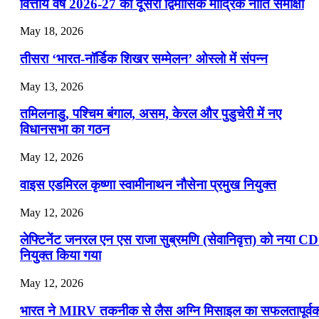
📝 डेली करेंट अफेयर्स: 19-21 जुलाई 2026
वित्तीय वर्ष 2026-27 की दूसरी द्विमासिक मौद्रिक नीति समीक्षा
July 19, 2026
May 18, 2026
📝 डेली करेंट अफेयर्स: 16-18 जुलाई 2026
तीसरा ‘भारत-नॉर्डिक शिखर सम्मेलन’ ओस्लो में संपन्न
July 16, 2026
May 13, 2026
📝 डेली करेंट अफेयर्स: 13-15 जुलाई 2026
तमिलनाडु, पश्चिम बंगाल, असम, केरल और पुडुचेरी में नए
विधानसभा का गठन
May 12, 2026
वाइस एडमिरल कृष्णा स्वामीनाथन नौसेना प्रमुख नियुक्त
May 12, 2026
लेफ्टिनेंट जनरल एन एस राजा सुब्रमणि (सेवानिवृत्त) को नया C
नियुक्त किया गया
May 12, 2026
भारत ने MIRV तकनीक से लैस अग्नि मिसाइल का सफलतापूर्व