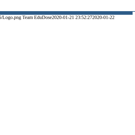
5/Logo.png
Team EduDose
2020-01-21 23:52:27
2020-01-22