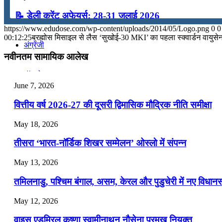
📝 डेली करेंट अफेयर्स: 28-31 जुलाई 2026
कंप्यूटर
https://www.edudose.com/wp-content/uploads/2014/05/Logo.png
0
0
July 28, 2026
00:12:25
ब्रह्मोस मिसाइल से लैस ‘सुखोई-30 MKI’ का पहला स्‍क्‍वार्डन वायुसे
अंग्रेजी
📝 डेली करेंट अफेयर्स: 25-27 जुलाई 2026
नवीनतम सामायिक आलेख
July 25, 2026
मॉक टेस्ट
June 7, 2026
📝 डेली करेंट अफेयर्स: 22-24 जुलाई 2026
वित्तीय वर्ष 2026-27 की दूसरी द्विमासिक मौद्रिक नीति समीक्षा
टुडेज जीके
July 22, 2026
May 18, 2026
📝 डेली करेंट अफेयर्स: 19-21 जुलाई 2026
Menu
Menu
तीसरा ‘भारत-नॉर्डिक शिखर सम्मेलन’ ओस्लो में संपन्न
July 19, 2026
May 13, 2026
📝 डेली करेंट अफेयर्स: 16-18 जुलाई 2026
तमिलनाडु, पश्चिम बंगाल, असम, केरल और पुडुचेरी में नए विधा
July 16, 2026
May 12, 2026
📝 डेली करेंट अफेयर्स: 13-15 जुलाई 2026
वाइस एडमिरल कृष्णा स्वामीनाथन नौसेना प्रमुख नियुक्त