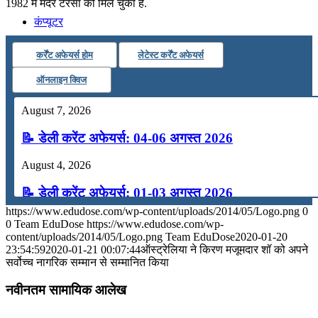
1982 में मदर टेरेसा को मिल चुका है.
कंप्यूटर
कर्रेंट अफेयर्स होम
लेटेस्ट कर्रेंट अफेयर्स
अंग्रेजी
ऑनलाइन क्विज
मॉक टेस्ट
August 7, 2026
📝 डेली करेंट अफेयर्स: 04-06 अगस्त 2026
टुडेज जीके
August 4, 2026
📝 डेली करेंट अफेयर्स: 01-03 अगस्त 2026
Menu
Menu
https://www.edudose.com/wp-content/uploads/2014/05/Logo.png
0
July 31, 2026
0
Team EduDose
https://www.edudose.com/wp-
content/uploads/2014/05/Logo.png
Team EduDose
2020-01-20
📝 डेली करेंट अफेयर्स: 28-31 जुलाई 2026
23:54:59
2020-01-21 00:07:44
ऑस्ट्रेलिया ने किरण मजूमदार शॉ को अपने
सर्वोच्च नागरिक सम्मान से सम्मानित किया
July 28, 2026
नवीनतम सामायिक आलेख
📝 डेली करेंट अफेयर्स: 25-27 जुलाई 2026