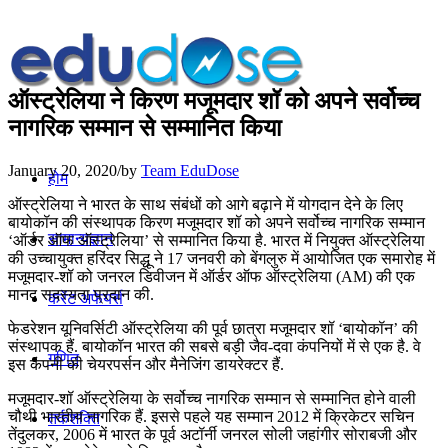
ऑस्ट्रेलिया ने किरण मजूमदार शॉ को अपने सर्वोच्च
नागरिक सम्मान से सम्मानित किया
January 20, 2020
/
by
Team EduDose
होम
ऑस्ट्रेलिया ने भारत के साथ संबंधों को आगे बढ़ाने में योगदान देने के लिए
बायोकॉन की संस्थापक किरण मजूमदार शॉ को अपने सर्वोच्च नागरिक सम्मान
सामान्यज्ञान
‘ऑर्डर ऑफ ऑस्ट्रेलिया’ से सम्मानित किया है. भारत में नियुक्त ऑस्ट्रेलिया
की उच्चायुक्त हरिंदर सिद्धू ने 17 जनवरी को बेंगलुरु में आयोजित एक समारोह में
मजूमदार-शॉ को जनरल डिवीजन में ऑर्डर ऑफ ऑस्ट्रेलिया (AM) की एक
मानद सदस्यता प्रदान की.
करेंट अफेयर्स
फेडरेशन यूनिवर्सिटी ऑस्ट्रेलिया की पूर्व छात्रा मजूमदार शॉ ‘बायोकॉन’ की
संस्थापक हैं. बायोकॉन भारत की सबसे बड़ी जैव-दवा कंपनियों में से एक है. वे
गणित
इस कंपनी की चेयरपर्सन और मैनेजिंग डायरेक्टर हैं.
मजूमदार-शॉ ऑस्ट्रेलिया के सर्वोच्च नागरिक सम्मान से सम्मानित होने वाली
चौथी भारतीय नागरिक हैं. इससे पहले यह सम्मान 2012 में क्रिकेटर सचिन
तर्कशक्ति
तेंदुलकर, 2006 में भारत के पूर्व अटॉर्नी जनरल सोली जहांगीर सोराबजी और