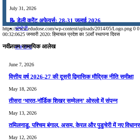
July 31, 2026
कंप्यूटर
📝 डेली करेंट अफेयर्स: 28-31 जुलाई 2026
अंग्रेजी
https://www.edudose.com/wp-content/uploads/2014/05/Logo.png
0
0
July 28, 2026
00:32:06
25 जनवरी 2020: हिमाचल प्रदेश का 50वॉं स्थापना दिवस
📝 डेली करेंट अफेयर्स: 25-27 जुलाई 2026
नवीनतम सामायिक आलेख
मॉक टेस्ट
July 25, 2026
June 7, 2026
टुडेज जीके
📝 डेली करेंट अफेयर्स: 22-24 जुलाई 2026
वित्तीय वर्ष 2026-27 की दूसरी द्विमासिक मौद्रिक नीति समीक्षा
July 22, 2026
Menu
Menu
May 18, 2026
📝 डेली करेंट अफेयर्स: 19-21 जुलाई 2026
तीसरा ‘भारत-नॉर्डिक शिखर सम्मेलन’ ओस्लो में संपन्न
July 19, 2026
May 13, 2026
📝 डेली करेंट अफेयर्स: 16-18 जुलाई 2026
तमिलनाडु, पश्चिम बंगाल, असम, केरल और पुडुचेरी में नए विधा
July 16, 2026
May 12, 2026