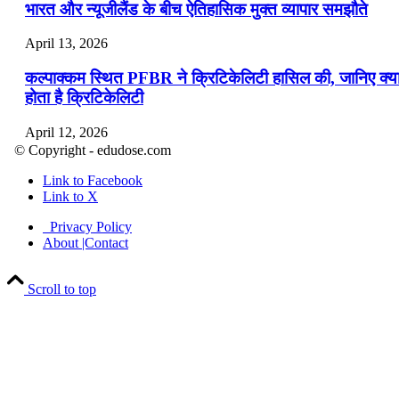
भारत और न्यूजीलैंड के बीच ऐतिहासिक मुक्त व्यापार समझौते
April 13, 2026
कल्पाक्कम स्थित PFBR ने क्रिटिकेलिटी हासिल की, जानिए क्य
होता है क्रिटिकेलिटी
April 12, 2026
© Copyright - edudose.com
भारत का त्रि-चरणीय परमाणु कार्यक्रम
Link to Facebook
Link to X
April 9, 2026
Privacy Policy
नासा का आर्टेमिस-2 मिशन: मनुष्य एक बार फिर से चंद्रमा के कर
About |Contact
पहुंचा
Scroll to top
April 7, 2026
वित्तीय वर्ष 2026-27 की पहली द्विमासिक मौद्रिक नीति समीक्षा
April 4, 2026
भारत का पहला ‘खेलो इंडिया ट्राइबल गेम्स’ छत्तीसगढ़ में आयोज