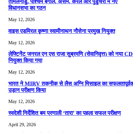
📝 डेली करेंट अफेयर्स: 16-18 जुलाई 2026
तमिलनाडु, पश्चिम बंगाल, असम, केरल और पुडुचेरी में नए
विधानसभा का गठन
May 12, 2026
वाइस एडमिरल कृष्णा स्वामीनाथन नौसेना प्रमुख नियुक्त
May 12, 2026
लेफ्टिनेंट जनरल एन एस राजा सुब्रमणि (सेवानिवृत्त) को नया C
नियुक्त किया गया
May 12, 2026
भारत ने MIRV तकनीक से लैस अग्नि मिसाइल का सफलतापूर्व
उड़ान परीक्षण किया
May 12, 2026
स्वदेशी निर्देशित बम प्रणाली ‘तारा’ का पहला सफल परीक्षण
April 29, 2026