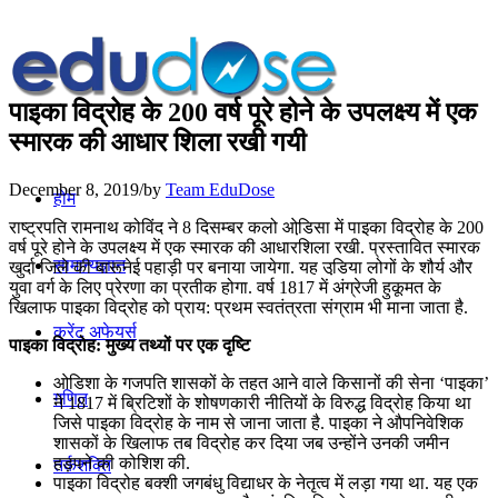
पाइका विद्रोह के 200 वर्ष पूरे होने के उपलक्ष्‍य में एक
स्‍मारक की आधार शिला रखी गयी
December 8, 2019
/
by
Team EduDose
होम
राष्‍ट्रपति रामनाथ कोविंद ने 8 दिसम्बर कलो ओडि़सा में पाइका विद्रोह के 200
वर्ष पूरे होने के उपलक्ष्‍य में एक स्‍मारक की आधारशिला रखी. प्रस्‍तावित स्‍मारक
सामान्यज्ञान
खुर्दा जिले की बारूनेई पहाड़ी पर बनाया जायेगा. यह उडि़या लोगों के शौर्य और
युवा वर्ग के लिए प्रेरणा का प्रतीक होगा. वर्ष 1817 में अंग्रेजी हुकूमत के
खिलाफ पाइका विद्रोह को प्राय: प्रथम स्‍वतंत्रता संग्राम भी माना जाता है.
करेंट अफेयर्स
पाइका विद्रोह: मुख्य तथ्यों पर एक दृष्टि
ओडिशा के गजपति शासकों के तहत आने वाले किसानों की सेना ‘पाइका’
गणित
ने 1817 में ब्रिटिशों के शोषणकारी नीतियों के विरुद्ध विद्रोह किया था
जिसे पाइका विद्रोह के नाम से जाना जाता है. पाइका ने औपनिवेशिक
शासकों के खिला‍फ तब विद्रोह कर दिया जब उन्होंने उनकी जमीन
हड़पने की कोशिश की.
तर्कशक्ति
पाइका विद्रोह बक्शी जगबंधु विद्याधर के नेतृत्व में लड़ा गया था. यह एक