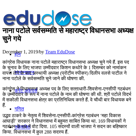
नाना पटोले सर्वसम्‍मति से महाराष्‍ट्र विधानसभा अध्‍यक्ष
चुने गये
December 1, 2019
/
by
Team EduDose
होम
कांग्रेस विधायक नाना पटोले महाराष्‍ट्र विधानसभा अध्‍यक्ष चुने गये हैं. इस पद
के चुनाव के लिए भाजपा उम्‍मीदवार किशन कथोरे के 1 दिसम्बर को नामांकन
सामान्यज्ञान
वापस लेने के बाद अस्‍थायी अध्‍यक्ष (प्रोटीम स्पीकर) दिलीप वलसे पाटील ने
नाना पटोले के सर्वसम्‍मति चुने जाने की घोषणा की.
कांग्रेस ने विधानसभा अध्‍यक्ष पद के लिए सत्‍ताधारी-शिवसेना-एनसीपी गठबंधन
करेंट अफेयर्स
के उम्‍मीदवार के रूप में नाना पटोले के नाम की घोषणा की थी. श्री पटोले विदर्भ
में सकोली विधानसभा क्षेत्र का प्रतिनिधित्‍व करते हैं. वे चौथी बार विधायक बने
हैं.
गणित
उद्धव ठाकरे के नेतृत्‍व में शिवसेना-एनसीपी-कांग्रेस गठबंधन ‘महा विकास
आघाड़ी’ सरकार ने विधानसभा में बहुमत साबित किया था. 169 विधायकों ने
गठबंधन के पक्ष में वोट दिया. 105 सदस्‍यों वाली भाजपा ने सदन का बहिष्‍कार
तर्कशक्ति
किया. विधानसभा में कुल 288 सदस्‍य हैं.