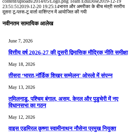
content/uploads/2014/05/Logo.png
Team EduDose
2019-12-19
📝 डेली करेंट अफेयर्स: 25-27 जुलाई 2026
23:51:51
2019-12-20 19:25:14
भारत और अमरीका के बीच मंत्री स्तरीय
दूसरा टू-प्लस-टू वार्ता वाशिंग्टन में आयोजित की गयी
July 25, 2026
नवीनतम सामायिक आलेख
📝 डेली करेंट अफेयर्स: 22-24 जुलाई 2026
July 22, 2026
June 7, 2026
📝 डेली करेंट अफेयर्स: 19-21 जुलाई 2026
वित्तीय वर्ष 2026-27 की दूसरी द्विमासिक मौद्रिक नीति समीक्षा
July 19, 2026
May 18, 2026
📝 डेली करेंट अफेयर्स: 16-18 जुलाई 2026
तीसरा ‘भारत-नॉर्डिक शिखर सम्मेलन’ ओस्लो में संपन्न
July 16, 2026
May 13, 2026
📝 डेली करेंट अफेयर्स: 13-15 जुलाई 2026
तमिलनाडु, पश्चिम बंगाल, असम, केरल और पुडुचेरी में नए
विधानसभा का गठन
May 12, 2026
वाइस एडमिरल कृष्णा स्वामीनाथन नौसेना प्रमुख नियुक्त