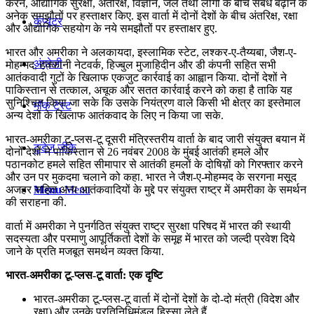
करने, औद्योगिक सुरक्षा, अंतरिक्ष, विज्ञान, जल तथा लोगों के बीच संबंध बढ़ाने के
अनेक समझौतों पर हस्ताक्षर किए. इस वार्ता में दोनों देशों के बीच अंतरिक्ष, रक्षा
कंप्यूटर
और औद्योगिक सहयोग के नये समझौतों पर हस्ताक्षर हुए.
भारत और अमरीका ने अलकायदा, इस्लामिक स्टेट, लश्कर-ए-तैय्यबा, जैश-ए-
अंग्रेजी
मोहम्मद, हक्कानी नेटवर्क, हिज्बुल मुजाहिदीन और डी कंपनी सहित सभी
आतंकवादी गुटों के खिलाफ एकजुट कार्रवाई का आह्वान किया. दोनों देशों ने
पाकिस्तान से तत्काल, अचूक और सतत कार्रवाई करने को कहा है ताकि यह
सुनिश्चित किया जा सके कि उसके नियंत्रण वाले किसी भी क्षेत्र का इस्तेमाल
मॉक टेस्ट
अन्य देशों के खिलाफ आतंकवाद के लिए न किया जा सके.
भारत-अमरीका टू-प्लस-टू दूसरी मंत्रिस्तरीय वार्ता के बाद जारी संयुक्त बयान में
टुडेज जीके
दोनों देशों ने पाकिस्तान से 26 नवंबर 2008 के मुंबई आतंकी हमले और
पठानकोट हमले सहित सीमापार से आतंकी हमलों के दोषिय़ों को गिरफ्तार करने
और उन पर मुकदमा चलाने को कहा. भारत ने जैश-ए-मोहम्मद के सरगना मसूद
अजहर सहित अन्य आतंकवादियों के मुद्दे पर संयुक्त राष्ट्र में अमरीका के समर्थन
Menu
Menu
की सराहना की.
वार्ता में अमरीका ने पुनर्गठित संयुक्त राष्ट्र सुरक्षा परिषद में भारत की स्थायी
सदस्यता और परमाणु आपूर्तिकर्ता देशों के समूह में भारत को जल्दी प्रवेश दिये
जाने के प्रति मजबूत समर्थन व्यक्त किया.
भारत-अमरीका टू-प्लस-टू वार्ता: एक दृष्टि
भारत-अमरीका टू-प्लस-टू वार्ता में दोनों देशों के दो-दो मंत्री (विदेश और
रक्षा) और उनके प्रतिनिधिमंडल हिस्सा लेते हैं.