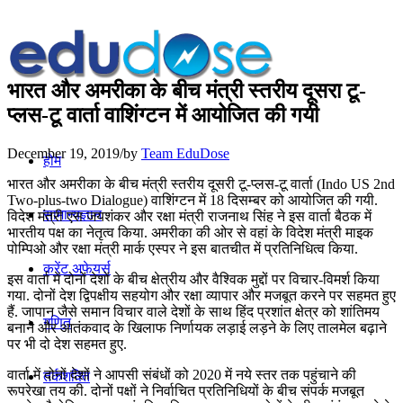
भारत और अमरीका के बीच मंत्री स्तरीय दूसरा टू-
प्लस-टू वार्ता वाशिंग्टन में आयोजित की गयी
December 19, 2019
/
by
Team EduDose
होम
भारत और अमरीका के बीच मंत्री स्तरीय दूसरी टू-प्लस-टू वार्ता (Indo US 2nd
Two-plus-two Dialogue) वाशिंग्टन में 18 दिसम्बर को आयोजित की गयी.
सामान्यज्ञान
विदेश मंत्री एस जयशंकर और रक्षा मंत्री राजनाथ सिंह ने इस वार्ता बैठक में
भारतीय पक्ष का नेतृत्व किया. अमरीका की ओर से वहां के विदेश मंत्री माइक
पोम्पिओ और रक्षा मंत्री मार्क एस्पर ने इस बातचीत में प्रतिनिधित्व किया.
करेंट अफेयर्स
इस वार्ता में दोनों देशों के बीच क्षेत्रीय और वैश्विक मुद्दों पर विचार-विमर्श किया
गया. दोनों देश द्विपक्षीय सहयोग और रक्षा व्यापार और मजबूत करने पर सहमत हुए
हैं. जापान जैसे समान विचार वाले देशों के साथ हिंद प्रशांत क्षेत्र को शांतिमय
गणित
बनाने और आतंकवाद के खिलाफ निर्णायक लड़ाई लड़ने के लिए तालमेल बढ़ाने
पर भी दो देश सहमत हुए.
वार्ता में दोनों देशों ने आपसी संबंधों को 2020 में नये स्तर तक पहुंचाने की
तर्कशक्ति
रूपरेखा तय की. दोनों पक्षों ने निर्वाचित प्रतिनिधियों के बीच संपर्क मजबूत