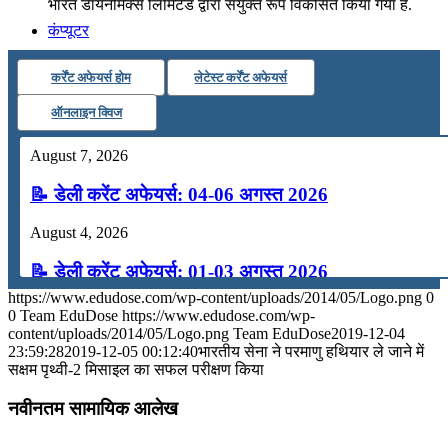
भारत डायनेमिक्स लिमिटेड द्वारा संयुक्त रूप विकसित किया गया है.
कंप्यूटर
कर्रेंट अफेयर्स होम
लेटेस्ट कर्रेंट अफेयर्स
अंग्रेजी
ऑनलाइन क्विज
मॉक टेस्ट
August 7, 2026
📝 डेली करेंट अफेयर्स: 04-06 अगस्त 2026
टुडेज जीके
August 4, 2026
📝 डेली करेंट अफेयर्स: 01-03 अगस्त 2026
Menu
Menu
https://www.edudose.com/wp-content/uploads/2014/05/Logo.png
0
July 31, 2026
0
Team EduDose
https://www.edudose.com/wp-
content/uploads/2014/05/Logo.png
Team EduDose
2019-12-04
📝 डेली करेंट अफेयर्स: 28-31 जुलाई 2026
23:59:28
2019-12-05 00:12:40
भारतीय सेना ने परमाणु हथियार ले जाने में
सक्षम पृथ्वी-2 मिसाइल का सफल परीक्षण किया
July 28, 2026
नवीनतम सामायिक आलेख
📝 डेली करेंट अफेयर्स: 25-27 जुलाई 2026