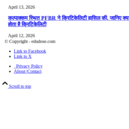
April 13, 2026
कल्पाक्कम स्थित PFBR ने क्रिटिकेलिटी हासिल की, जानिए क्य
होता है क्रिटिकेलिटी
April 12, 2026
© Copyright - edudose.com
भारत का त्रि-चरणीय परमाणु कार्यक्रम
Link to Facebook
Link to X
April 9, 2026
Privacy Policy
नासा का आर्टेमिस-2 मिशन: मनुष्य एक बार फिर से चंद्रमा के कर
About |Contact
पहुंचा
Scroll to top
April 7, 2026
वित्तीय वर्ष 2026-27 की पहली द्विमासिक मौद्रिक नीति समीक्षा
April 4, 2026
भारत का पहला ‘खेलो इंडिया ट्राइबल गेम्स’ छत्तीसगढ़ में आयोज
किया गया