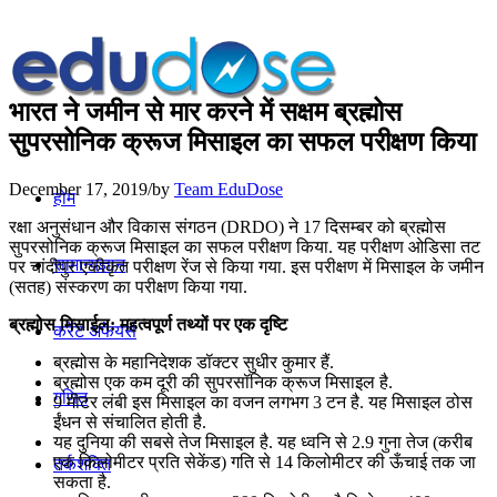
भारत ने जमीन से मार करने में सक्षम ब्रह्मोस
सुपरसोनिक क्रूज मिसाइल का सफल परीक्षण किया
December 17, 2019
/
by
Team EduDose
होम
रक्षा अनुसंधान और विकास संगठन (DRDO) ने 17 दिसम्बर को ब्रह्मोस
सुपरसोनिक क्रूज मिसाइल का सफल परीक्षण किया. यह परीक्षण ओडिसा तट
सामान्यज्ञान
पर चांदीपुर एकीकृत परीक्षण रेंज से किया गया. इस परीक्षण में मिसाइल के जमीन
(सतह) संस्करण का परीक्षण किया गया.
ब्रह्मोस मिसाईल: महत्वपूर्ण तथ्यों पर एक दृष्टि
करेंट अफेयर्स
ब्रह्मोस के महानिदेशक डॉक्‍टर सुधीर कुमार हैं.
ब्रह्मोस एक कम दूरी की सुपरसॉनिक क्रूज मिसाइल है.
गणित
9 मीटर लंबी इस मिसाइल का वजन लगभग 3 टन है. यह मिसाइल ठोस
ईंधन से संचालित होती है.
यह दुनिया की सबसे तेज मिसाइल है. यह ध्‍वनि से 2.9 गुना तेज (करीब
एक किलोमीटर प्रति सेकेंड) गति से 14 किलोमीटर की ऊँचाई तक जा
तर्कशक्ति
सकता है.