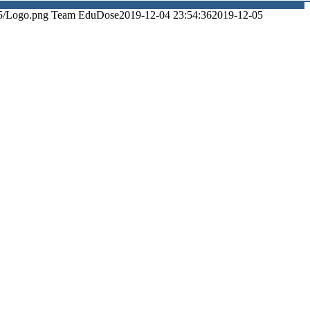
5/Logo.png
Team EduDose
2019-12-04 23:54:36
2019-12-05