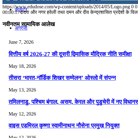
https://www.edudose.com/wp-content/uploads/2014/05/Logo.png
0
0
कंप्यूटर
July 31, 2026
00:00:17
दादरा और नगर हवेली तथा दमन और दीव केन्‍द्रशासित प्रदेशों के विल
📝 डेली करेंट अफेयर्स: 28-31 जुलाई 2026
नवीनतम सामायिक आलेख
अंग्रेजी
July 28, 2026
June 7, 2026
📝 डेली करेंट अफेयर्स: 25-27 जुलाई 2026
मॉक टेस्ट
वित्तीय वर्ष 2026-27 की दूसरी द्विमासिक मौद्रिक नीति समीक्षा
July 25, 2026
टुडेज जीके
May 18, 2026
📝 डेली करेंट अफेयर्स: 22-24 जुलाई 2026
तीसरा ‘भारत-नॉर्डिक शिखर सम्मेलन’ ओस्लो में संपन्न
July 22, 2026
Menu
Menu
May 13, 2026
📝 डेली करेंट अफेयर्स: 19-21 जुलाई 2026
तमिलनाडु, पश्चिम बंगाल, असम, केरल और पुडुचेरी में नए विधा
July 19, 2026
May 12, 2026
📝 डेली करेंट अफेयर्स: 16-18 जुलाई 2026
वाइस एडमिरल कृष्णा स्वामीनाथन नौसेना प्रमुख नियुक्त
May 12, 2026