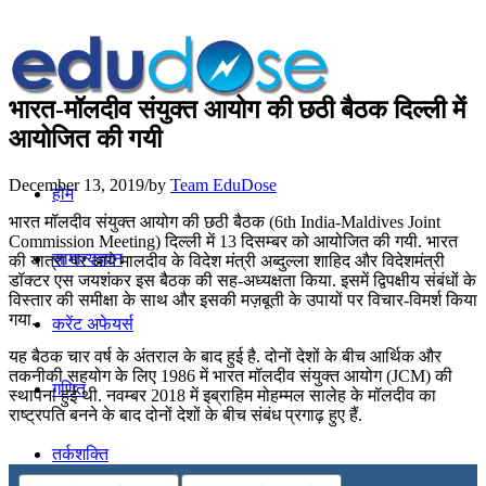
भारत-मॉलदीव संयुक्‍त आयोग की छठी बैठक दिल्‍ली में
आयोजित की गयी
December 13, 2019
/
by
Team EduDose
होम
भारत मॉलदीव संयुक्‍त आयोग की छठी बैठक (6th India-Maldives Joint
Commission Meeting) दिल्‍ली में 13 दिसम्बर को आयोजित की गयी. भारत
सामान्यज्ञान
की यात्रा पर आये मालदीव के विदेश मंत्री अब्‍दुल्‍ला शाहिद और विदेशमंत्री
डॉक्‍टर एस जयशंकर इस बैठक की सह-अध्‍यक्षता किया. इसमें द्वि‍पक्षीय संबंधों के
विस्‍तार की समीक्षा के साथ और इसकी मज़बूती के उपायों पर विचार-विमर्श किया
गया.
करेंट अफेयर्स
यह बैठक चार वर्ष के अंतराल के बाद हुई है. दोनों देशों के बीच आर्थिक और
तकनीकी सहयोग के लिए 1986 में भारत मॉलदीव संयुक्‍त आयोग (JCM) की
गणित
स्‍थापना हुई थी. नवम्‍बर 2018 में इब्राहिम मोहम्‍मल सालेह के मॉलदीव का
राष्‍ट्रपति बनने के बाद दोनों देशों के बीच संबंध प्रगाढ़ हुए हैं.
तर्कशक्ति