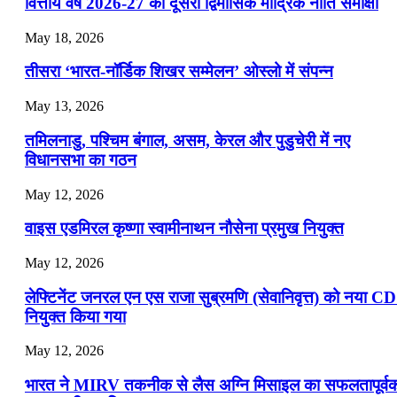
📝 डेली करेंट अफेयर्स: 22-24 जुलाई 2026
वित्तीय वर्ष 2026-27 की दूसरी द्विमासिक मौद्रिक नीति समीक्षा
July 22, 2026
May 18, 2026
📝 डेली करेंट अफेयर्स: 19-21 जुलाई 2026
तीसरा ‘भारत-नॉर्डिक शिखर सम्मेलन’ ओस्लो में संपन्न
July 19, 2026
May 13, 2026
📝 डेली करेंट अफेयर्स: 16-18 जुलाई 2026
तमिलनाडु, पश्चिम बंगाल, असम, केरल और पुडुचेरी में नए
विधानसभा का गठन
May 12, 2026
वाइस एडमिरल कृष्णा स्वामीनाथन नौसेना प्रमुख नियुक्त
May 12, 2026
लेफ्टिनेंट जनरल एन एस राजा सुब्रमणि (सेवानिवृत्त) को नया C
नियुक्त किया गया
May 12, 2026
भारत ने MIRV तकनीक से लैस अग्नि मिसाइल का सफलतापूर्व