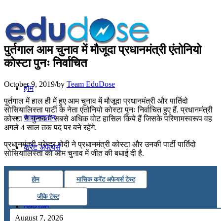
पुर्तगाल आम चुनाव में मौजूदा प्रधानमंत्री एंतोनियो
कोस्‍टा पुनः निर्वाचित
October 9, 2019
/
by
Team EduDose
होम
पुर्तगाल में हाल ही में हुए आम चुनाव में मौजूदा प्रधानमंत्री और पार्तिदो
सोसियालिस्‍ता पार्टी के नेता एंतोनियो कोस्‍टा पुनः निर्वाचित हुए हैं. प्रधानमंत्री
सामान्यज्ञान
कोस्टा ने चुनाव में सबसे अधिक वोट हासिल किये हैं जिसके परिणामस्वरूप वह
अगले 4 साल तक पद पर बने रहेंगे.
प्रधानमंत्री नरेन्‍द्र मोदी ने प्रधानमंत्री कोस्‍टा और उनकी पार्टी पार्तिदो
करेंट अफेयर्स
सोसियालिस्‍ता को आम चुनाव में जीत की बधाई दी है.
गणित
होम
मासिक करेंट अफेयर्स टेस्ट
जीके टेस्ट
तर्कशक्ति
August 7, 2026