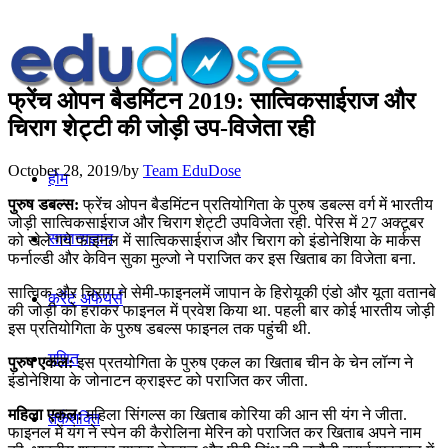
फ्रेंच ओपन बैडमिंटन 2019: सात्विकसाईराज और
चिराग शेट्टी की जोड़ी उप-विजेता रही
October 28, 2019
/
by
Team EduDose
होम
पुरुष डबल्‍स:
फ्रेंच ओपन बैडमिंटन प्रतियोगिता के पुरुष डबल्‍स वर्ग में भारतीय
जोड़ी सात्विकसाईराज और चिराग शेट्टी उपविजेता रही. पेरिस में 27 अक्टूबर
सामान्यज्ञान
को खेले गये फाइनल में सात्विकसाईराज और चिराग को इंडोनेशिया के मार्कस
फर्नाल्‍डी और केविन सुका मुल्‍जो ने पराजित कर इस खिताब का विजेता बना.
सात्विक और चिराग ने सेमी-फाइनलमें जापान के हिरोयूकी एंडो और यूता वतानबे
करेंट अफेयर्स
की जोड़ी को हराकर फाइनल में प्रवेश किया था. पहली बार कोई भारतीय जोड़ी
इस प्रतियोगिता के पुरुष डबल्‍स फाइनल तक पहुंची थी.
गणित
पुरुष एकल:
इस प्रतयोगिता के पुरुष एकल का खिताब चीन के चेन लॉन्ग ने
इंडोनेशिया के जोनाटन क्राइस्ट को पराजित कर जीता.
महिला एकल:
महिला सिंगल्स का खिताब कोरिया की आन सी यंग ने जीता.
तर्कशक्ति
फाइनल में यंग ने स्पेन की कैरोलिना मेरिन को पराजित कर खिताब अपने नाम