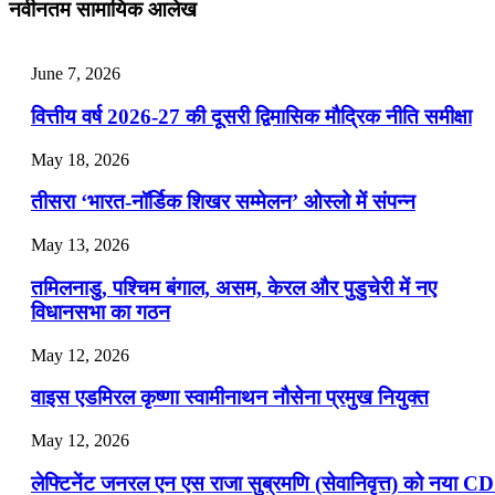
नवीनतम सामायिक आलेख
📝 डेली करेंट अफेयर्स: 25-27 जुलाई 2026
July 25, 2026
June 7, 2026
📝 डेली करेंट अफेयर्स: 22-24 जुलाई 2026
वित्तीय वर्ष 2026-27 की दूसरी द्विमासिक मौद्रिक नीति समीक्षा
July 22, 2026
May 18, 2026
📝 डेली करेंट अफेयर्स: 19-21 जुलाई 2026
तीसरा ‘भारत-नॉर्डिक शिखर सम्मेलन’ ओस्लो में संपन्न
July 19, 2026
May 13, 2026
📝 डेली करेंट अफेयर्स: 16-18 जुलाई 2026
तमिलनाडु, पश्चिम बंगाल, असम, केरल और पुडुचेरी में नए
विधानसभा का गठन
May 12, 2026
वाइस एडमिरल कृष्णा स्वामीनाथन नौसेना प्रमुख नियुक्त
May 12, 2026
लेफ्टिनेंट जनरल एन एस राजा सुब्रमणि (सेवानिवृत्त) को नया C