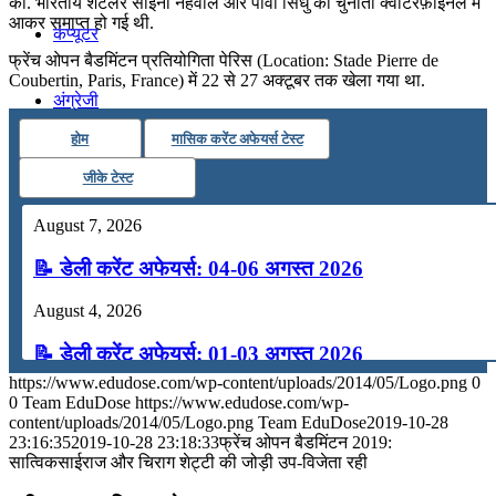
की. भारतीय शटलर साइना नेहवाल और पीवी सिंधु की चुनौती क्वार्टरफ़ाइनल में
आकर समाप्त हो गई थी.
कंप्यूटर
फ्रेंच ओपन बैडमिंटन प्रतियोगिता पेरिस (Location: Stade Pierre de
Coubertin, Paris, France) में 22 से 27 अक्टूबर तक खेला गया था.
अंग्रेजी
होम
मासिक करेंट अफेयर्स टेस्ट
मॉक टेस्ट
जीके टेस्ट
August 7, 2026
टुडेज जीके
📝 डेली करेंट अफेयर्स: 04-06 अगस्त 2026
Menu
Menu
August 4, 2026
📝 डेली करेंट अफेयर्स: 01-03 अगस्त 2026
https://www.edudose.com/wp-content/uploads/2014/05/Logo.png
0
July 31, 2026
0
Team EduDose
https://www.edudose.com/wp-
content/uploads/2014/05/Logo.png
Team EduDose
2019-10-28
📝 डेली करेंट अफेयर्स: 28-31 जुलाई 2026
23:16:35
2019-10-28 23:18:33
फ्रेंच ओपन बैडमिंटन 2019:
सात्विकसाईराज और चिराग शेट्टी की जोड़ी उप-विजेता रही
July 28, 2026