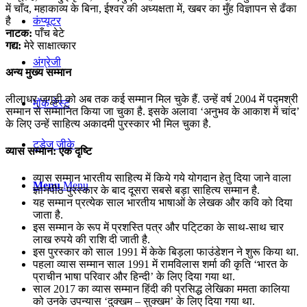
में चाँद, महाकाव्य के बिना, ईश्वर की अध्यक्षता में, खबर का मुँह विज्ञापन से ढँका
है
कंप्यूटर
नाटक:
पाँच बेटे
गद्य:
मेरे साक्षात्कार
अंग्रेजी
अन्य मुख्य सम्मान
लीलाधर जगूड़ी को अब तक कई सम्मान मिल चुके हैं. उन्हें वर्ष 2004 में पद्मश्री
मॉक टेस्ट
सम्मान से सम्मानित किया जा चुका है. इसके अलावा ‘अनुभव के आकाश में चांद’
के लिए उन्हें साहित्य अकादमी पुरस्कार भी मिल चुका है.
टुडेज जीके
व्यास सम्मान: एक दृष्टि
व्यास सम्मान भारतीय साहित्य में किये गये योगदान हेतु दिया जाने वाला
Menu
Menu
ज्ञानपीठ पुरस्कार के बाद दूसरा सबसे बड़ा साहित्य सम्मान है.
यह सम्मान प्रत्येक साल भारतीय भाषाओं के लेखक और कवि को दिया
जाता है.
इस सम्मान के रूप में प्रशस्ति पत्र और पटि्टका के साथ-साथ चार
लाख रुपये की राशि दी जाती है.
इस पुरस्कार को साल 1991 में केके बिड़ला फाउंडेशन ने शुरू किया था.
पहला व्यास सम्मान साल 1991 में रामविलास शर्मा की कृति ‘भारत के
प्राचीन भाषा परिवार और हिन्दी’ के लिए दिया गया था.
साल 2017 का व्यास सम्मान हिंदी की प्रसिद्ध लेखिका ममता कालिया
को उनके उपन्यास ‘दुक्खम – सुक्खम’ के लिए दिया गया था.