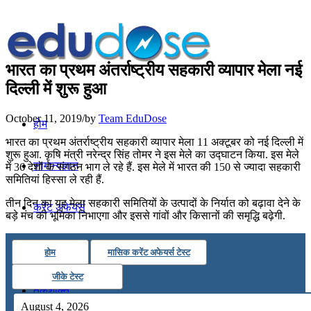
भारत का प्रथम अंतर्राष्‍ट्रीय सहकारी व्‍यापार मेला नई
दिल्‍ली में शुरू हुआ
October 11, 2019
/
by
Team EduDose
होम
भारत का प्रथम अंतर्राष्‍ट्रीय सहकारी व्‍यापार मेला 11 अक्टूबर को नई दिल्‍ली में
शुरू हुआ. कृषि मंत्री नरेन्‍द्र सिंह तोमर ने इस मेले का उद्घाटन किया. इस मेले
सामान्यज्ञान
में 36 देशों के संगठन भाग ले रहे हैं. इस मेले में भारत की 150 से ज्‍यादा सहकारी
समितियां हिस्‍सा ले रही हैं.
तीन दिन का यह मेला सहकारी समितियों के उत्‍पादों के निर्यात को बढ़ावा देने के
करेंट अफेयर्स
बड़े मंच की भूमिका निभाएगा और इससे गांवों और किसानों की समृद्धि बढ़ेगी.
गणित
होम
मासिक करेंट अफेयर्स टेस्ट
जीके टेस्ट
तर्कशक्ति
August 4, 2026