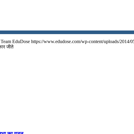
Team EduDose
https://www.edudose.com/wp-content/uploads/2014/0
्कार जीते
नसभा का गठन