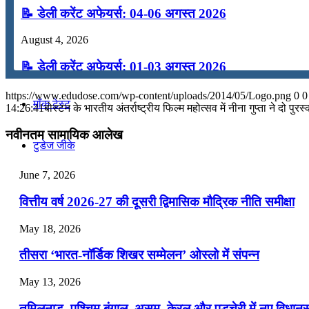
📝 डेली करेंट अफेयर्स: 04-06 अगस्त 2026
कंप्यूटर
August 4, 2026
अंग्रेजी
📝 डेली करेंट अफेयर्स: 01-03 अगस्त 2026
July 31, 2026
https://www.edudose.com/wp-content/uploads/2014/05/Logo.png
0
0
मॉक टेस्ट
14:26:41
बोस्टन के भारतीय अंतर्राष्ट्रीय फिल्म महोत्सव में नीना गुप्ता ने दो पुरस
📝 डेली करेंट अफेयर्स: 28-31 जुलाई 2026
नवीनतम सामायिक आलेख
टुडेज जीके
July 28, 2026
📝 डेली करेंट अफेयर्स: 25-27 जुलाई 2026
June 7, 2026
Menu
Menu
July 25, 2026
वित्तीय वर्ष 2026-27 की दूसरी द्विमासिक मौद्रिक नीति समीक्षा
📝 डेली करेंट अफेयर्स: 22-24 जुलाई 2026
May 18, 2026
July 22, 2026
तीसरा ‘भारत-नॉर्डिक शिखर सम्मेलन’ ओस्लो में संपन्न
📝 डेली करेंट अफेयर्स: 19-21 जुलाई 2026
May 13, 2026
July 19, 2026
तमिलनाडु, पश्चिम बंगाल, असम, केरल और पुडुचेरी में नए विधा