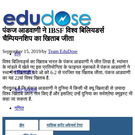
पंकज आडवाणी ने IBSF विश्व बिलियडर्स
चैम्पियनशिप का खिताब जीता
September 15, 2019
/
by
Team EduDose
होम
विश्व बिलियर्ड्स का खिताब भारत के पंकज आडवाणी ने जीत लिय़ा है. म्यांमार
के मांडले में खेले गए इस प्रतियोगिता के फाइनल मुकाबले में पंकज आडवाणी ने
सामान्यज्ञान
स्थानीय खिलाड़ी थवे ओ को 6-2 से परजित यह खिताब जीता. पंकज आडवाणी
का यह 22वां विश्व खिताब है.
गौरतलब है कि पंकज आडवाणी ने दुनिया में किसी भी क्यू खिलाडी से ज़यादा
करेंट अफेयर्स
विश्व खिताब अपने नाम किए हैं और इसलिए उन्हें दुनिया का सर्वश्रेष्ठ क्युइस्ट भी
कहा जा सकता है.
गणित
होम
मासिक करेंट अफेयर्स टेस्ट
तर्कशक्ति