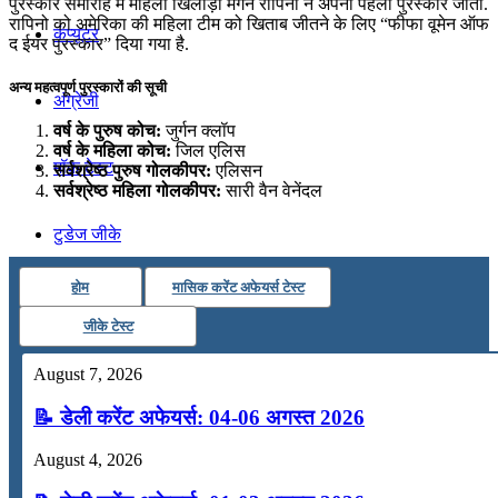
पुरस्कार समारोह में महिला खिलाड़ी मेगन रापिनो ने अपना पहला पुरस्कार जीता.
रापिनो को अमेरिका की महिला टीम को खिताब जीतने के लिए “फीफा वूमेन ऑफ
कंप्यूटर
द ईयर पुरस्कार” दिया गया है.
अन्य महत्वपूर्ण पुरस्कारों की सूची
अंग्रेजी
वर्ष के पुरुष कोच:
जुर्गन क्लॉप
वर्ष के महिला कोच:
जिल एलिस
मॉक टेस्ट
सर्वश्रेष्ठ पुरुष गोलकीपर:
एलिसन
सर्वश्रेष्ठ महिला गोलकीपर:
सारी वैन वेनेंदल
टुडेज जीके
होम
मासिक करेंट अफेयर्स टेस्ट
Menu
Menu
जीके टेस्ट
August 7, 2026
📝 डेली करेंट अफेयर्स: 04-06 अगस्त 2026
August 4, 2026