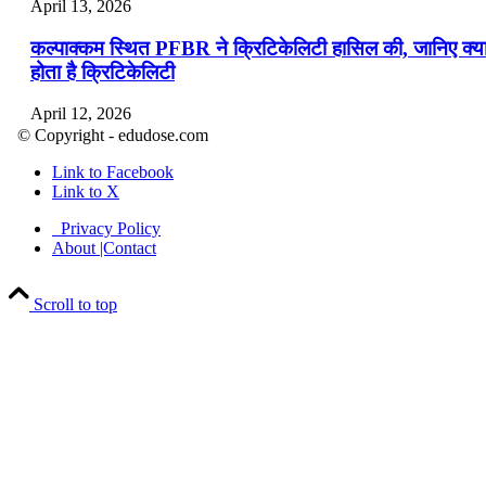
April 13, 2026
कल्पाक्कम स्थित PFBR ने क्रिटिकेलिटी हासिल की, जानिए क्य
होता है क्रिटिकेलिटी
April 12, 2026
© Copyright - edudose.com
भारत का त्रि-चरणीय परमाणु कार्यक्रम
Link to Facebook
Link to X
April 9, 2026
Privacy Policy
नासा का आर्टेमिस-2 मिशन: मनुष्य एक बार फिर से चंद्रमा के कर
About |Contact
पहुंचा
Scroll to top
April 7, 2026
वित्तीय वर्ष 2026-27 की पहली द्विमासिक मौद्रिक नीति समीक्षा
April 4, 2026
भारत का पहला ‘खेलो इंडिया ट्राइबल गेम्स’ छत्तीसगढ़ में आयोज
किया गया