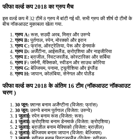
फीफा वर्ल्ड कप 2018 का ग्रुप मैच
इस वर्ल्ड कप में 32 टीमें 8 ग्रुप में बांटी गई थी. सभी ग्रुप की शीर्ष दो टीमों के
बीच नॉकआउट मुकाबला खेला गया.
ग्रुप A:
रूस, सउदी अरब, मिस्र और उरुग्वे
ग्रुप B:
पुर्तगाल, स्पेन, मोरक्को और इरान
ग्रुप C:
फ्रांस, ऑस्ट्रेलिया, पेरू और डेनमार्क
ग्रुप D:
अर्जेंटीना, आईसलैंड, क्रोएशिया और नाइजीरिया
ग्रुप E:
ब्राजील, स्विटजरलैंड, कोस्टारिका और सर्बिया
ग्रुप F:
जर्मनी, मैक्सिको, स्वीडन और साउथ कोरिया
ग्रुप G:
बेल्जियम, पनामा, ट्यूनीशिया और इंग्लैंड
ग्रुप H:
जापान, कोलंबिया, सेनेगल और पोलैंड
फीफा वर्ल्ड कप 2018 के अंतिम 16 टीम (नॉकआउट नॉकआउट
चरण )
30 जून:
फ़्रान्स बनाम अर्जेण्टीना (विजेता: फ्रांस)
30 जून:
उरुग्वे बनाम पुर्तगाल (विजेता: उरुग्वे)
1 जुलाई:
स्पेन बनाम रूस (विजेता: रूस)
1 जुलाई:
क्रोएशिया बनाम डेनमार्क (विजेता: क्रोएशिया)
2 जुलाई:
ब्राज़ील बनाम मेक्सिको (विजेता: ब्राज़ील)
2 जुलाई:
बेल्जियम बनाम जापान (विजेता: बेल्जियम)
3 जुलाई:
स्वीडन बनाम स्विट्ज़रलैंड (विजेता: स्वीडन)