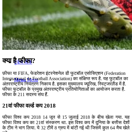
कंप्यूटर
अंग्रेजी
मॉक टेस्ट
क्या है फीफा?
टुडेज जीके
फ़ीफा या FIFA, फेडरेशन इंटरनेशनेल डी फुटबॉल एसोसिएशन (Federation
International de Football Association) का संक्षिप्त रूप है. यह फुटबॉल का
Menu
Menu
अंतरराष्ट्रीय नियंत्रण निकाय है. इसका मुख्यालय ज्यूरिख, स्विट्जरलैंड में है.
फीफा फुटबॉल के प्रमुख अंतरराष्ट्रीय प्रतियोगिताओं का आयोजन करता है.
फीफा के 211 सदस्य संघ हैं.
21वां फीफा वर्ल्ड कप 2018
फीफा विश्व कप 2018 14 जून से 15 जुलाई 2018 के बीच खेला गया. यह
फीफा विश्व कप का 21वां संस्करण था. इस विश्व कप में दुनिया के बत्तीस देशों
के टीम ने भाग लिया. ये 32 टीमें 8 ग्रुप में बांटी गई थी जिसमें कुल 64 मैच खेले