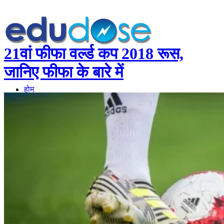
21वां फीफा वर्ल्ड कप 2018 रूस,
जानिए फीफा के बारे में
होम
सामान्यज्ञान
करेंट अफेयर्स
गणित
तर्कशक्ति