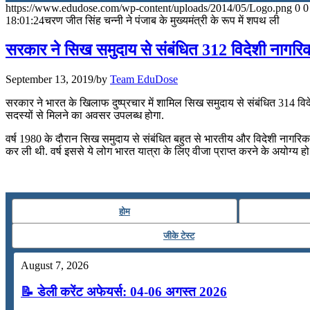
https://www.edudose.com/wp-content/uploads/2014/05/Logo.png
0
0
July 31, 2026
18:01:24
चरण जीत सिंह चन्‍नी ने पंजाब के मुख्‍यमंत्री के रूप में शपथ ली
📝 डेली करेंट अफेयर्स: 28-31 जुलाई 2026
सरकार ने सिख समुदाय से संबंधित 312 विदेशी नागरिक
July 28, 2026
September 13, 2019
/
by
Team EduDose
📝 डेली करेंट अफेयर्स: 25-27 जुलाई 2026
सरकार ने भारत के खिलाफ दुष्‍प्रचार में शामिल सिख समुदाय से संबंधित 314 वि
सदस्‍यों से मिलने का अवसर उपलब्‍ध होगा.
July 25, 2026
वर्ष 1980 के दौरान सिख समुदाय से संबंधित बहुत से भारतीय और विदेशी नागरिक 
📝 डेली करेंट अफेयर्स: 22-24 जुलाई 2026
कर ली थी. वर्ष इससे ये लोग भारत यात्रा के लिए वीजा प्राप्‍त करने के अयोग्‍य हो
July 22, 2026
📝 डेली करेंट अफेयर्स: 19-21 जुलाई 2026
होम
July 19, 2026
जीके टेस्ट
📝 डेली करेंट अफेयर्स: 16-18 जुलाई 2026
August 7, 2026
📝 डेली करेंट अफेयर्स: 04-06 अगस्त 2026