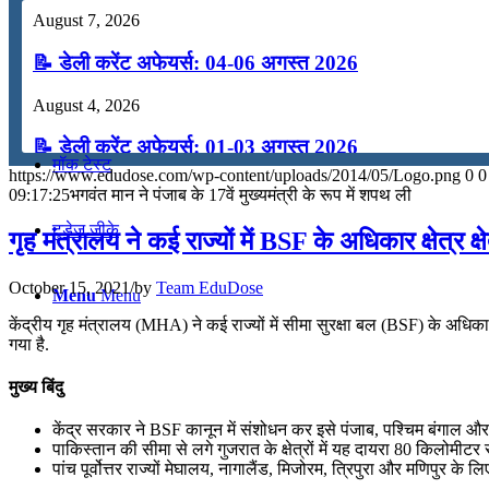
August 7, 2026
कंप्यूटर
📝 डेली करेंट अफेयर्स: 04-06 अगस्त 2026
अंग्रेजी
August 4, 2026
📝 डेली करेंट अफेयर्स: 01-03 अगस्त 2026
मॉक टेस्ट
https://www.edudose.com/wp-content/uploads/2014/05/Logo.png
0
0
July 31, 2026
09:17:25
भगवंत मान ने पंजाब के 17वें मुख्यमंत्री के रूप में शपथ ली
📝 डेली करेंट अफेयर्स: 28-31 जुलाई 2026
टुडेज जीके
गृह मंत्रालय ने कई राज्यों में BSF के अधिकार क्षेत्र क्ष
July 28, 2026
October 15, 2021
/
by
Team EduDose
Menu
Menu
📝 डेली करेंट अफेयर्स: 25-27 जुलाई 2026
केंद्रीय गृह मंत्रालय (MHA) ने कई राज्यों में सीमा सुरक्षा बल (BSF) के अधिकार 
गया है.
July 25, 2026
मुख्य बिंदु
📝 डेली करेंट अफेयर्स: 22-24 जुलाई 2026
केंद्र सरकार ने BSF कानून में संशोधन कर इसे पंजाब, पश्चिम बंगाल और अ
July 22, 2026
पाकिस्तान की सीमा से लगे गुजरात के क्षेत्रों में यह दायरा 80 किलोमीट
पांच पूर्वोत्तर राज्यों मेघालय, नागालैंड, मिजोरम, त्रिपुरा और मणिपुर के ल
📝 डेली करेंट अफेयर्स: 19-21 जुलाई 2026