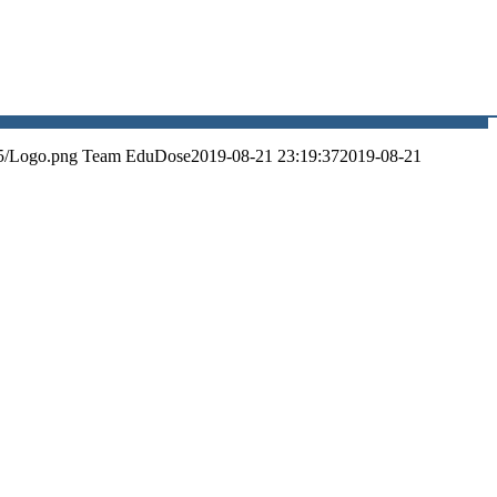
5/Logo.png
Team EduDose
2019-08-21 23:19:37
2019-08-21