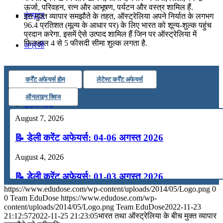
ऊर्जा, परिवहन, रत्न और आभूषण, पर्यटन और वस्त्र शामिल हैं.
कंप्यूटर
इस मुक्त व्यापार समझौते के तहत, ऑस्ट्रेलिया अपने निर्यात के लगभग
96.4 प्रतिशत (मूल्य के आधार पर) के लिए भारत को शून्य-शुल्क पहुंच
प्रदान करेगा. इसमें ऐसे उत्पाद शामिल हैं जिन पर ऑस्ट्रेलिया में
फिलहाल 4 से 5 फीसदी सीमा शुल्क लगता है.
अंग्रेजी
मॉक टेस्ट
कर्रेंट अफेयर्स होम
लेटेस्ट कर्रेंट अफेयर्स
ऑनलाइन क्विज
टुडेज जीके
August 7, 2026
Menu
Menu
📝 डेली करेंट अफेयर्स: 04-06 अगस्त 2026
August 4, 2026
📝 डेली करेंट अफेयर्स: 01-03 अगस्त 2026
https://www.edudose.com/wp-content/uploads/2014/05/Logo.png
0
July 31, 2026
0
Team EduDose
https://www.edudose.com/wp-
content/uploads/2014/05/Logo.png
Team EduDose
2022-11-23
📝 डेली करेंट अफेयर्स: 28-31 जुलाई 2026
21:12:57
2022-11-25 21:23:05
भारत तथा ऑस्‍ट्रेलिया के बीच मुक्त व्यापार