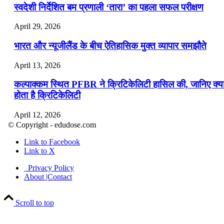
स्वदेशी निर्देशित बम प्रणाली ‘तारा’ का पहला सफल परीक्षण
April 29, 2026
भारत और न्यूजीलैंड के बीच ऐतिहासिक मुक्त व्यापार समझौते
April 13, 2026
कल्पाक्कम स्थित PFBR ने क्रिटिकेलिटी हासिल की, जानिए क्य
होता है क्रिटिकेलिटी
April 12, 2026
© Copyright - edudose.com
भारत का त्रि-चरणीय परमाणु कार्यक्रम
Link to Facebook
Link to X
April 9, 2026
Privacy Policy
नासा का आर्टेमिस-2 मिशन: मनुष्य एक बार फिर से चंद्रमा के कर
About |Contact
पहुंचा
Scroll to top
April 7, 2026
वित्तीय वर्ष 2026-27 की पहली द्विमासिक मौद्रिक नीति समीक्षा