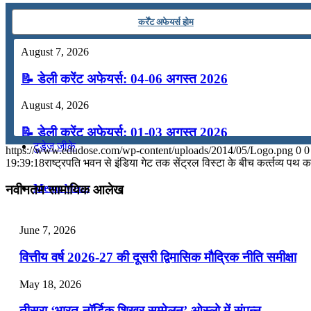
कंप्यूटर
कर्रेंट अफेयर्स होम
August 7, 2026
अंग्रेजी
📝 डेली करेंट अफेयर्स: 04-06 अगस्त 2026
मॉक टेस्ट
August 4, 2026
📝 डेली करेंट अफेयर्स: 01-03 अगस्त 2026
टुडेज जीके
https://www.edudose.com/wp-content/uploads/2014/05/Logo.png
0
0
July 31, 2026
19:39:18
राष्‍ट्रपति भवन से इंडिया गेट तक सेंट्रल विस्‍टा के बीच कर्त्‍तव्‍य पथ
📝 डेली करेंट अफेयर्स: 28-31 जुलाई 2026
Menu
Menu
नवीनतम सामायिक आलेख
July 28, 2026
June 7, 2026
📝 डेली करेंट अफेयर्स: 25-27 जुलाई 2026
वित्तीय वर्ष 2026-27 की दूसरी द्विमासिक मौद्रिक नीति समीक्षा
July 25, 2026
May 18, 2026
📝 डेली करेंट अफेयर्स: 22-24 जुलाई 2026
तीसरा ‘भारत-नॉर्डिक शिखर सम्मेलन’ ओस्लो में संपन्न