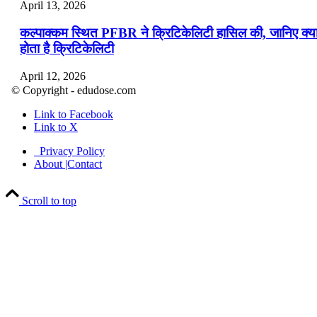
April 13, 2026
कल्पाक्कम स्थित PFBR ने क्रिटिकेलिटी हासिल की, जानिए क्य
होता है क्रिटिकेलिटी
April 12, 2026
© Copyright - edudose.com
भारत का त्रि-चरणीय परमाणु कार्यक्रम
Link to Facebook
Link to X
April 9, 2026
Privacy Policy
नासा का आर्टेमिस-2 मिशन: मनुष्य एक बार फिर से चंद्रमा के कर
About |Contact
पहुंचा
Scroll to top
April 7, 2026
वित्तीय वर्ष 2026-27 की पहली द्विमासिक मौद्रिक नीति समीक्षा
April 4, 2026
भारत का पहला ‘खेलो इंडिया ट्राइबल गेम्स’ छत्तीसगढ़ में आयोज
किया गया