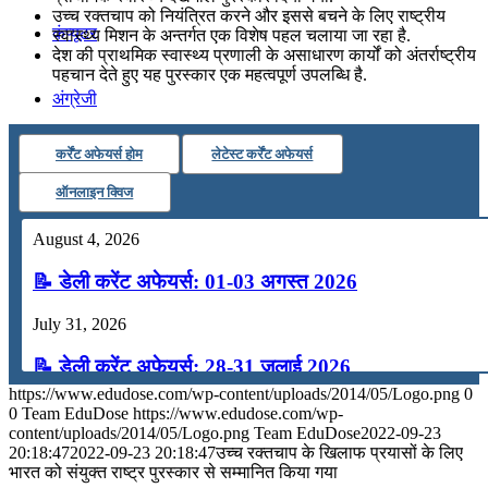
उच्च रक्तचाप को नियंत्रित करने और इससे बचने के लिए राष्ट्रीय
कंप्यूटर
स्वास्थ्य मिशन के अन्‍तर्गत एक विशेष पहल चलाया जा रहा है.
देश की प्राथमिक स्‍वास्‍थ्‍य प्रणाली के असाधारण कार्यों को अंतर्राष्ट्रीय
पहचान देते हुए यह पुरस्कार एक महत्वपूर्ण उपलब्धि है.
अंग्रेजी
कर्रेंट अफेयर्स होम
लेटेस्ट कर्रेंट अफेयर्स
मॉक टेस्ट
ऑनलाइन क्विज
टुडेज जीके
August 4, 2026
📝 डेली करेंट अफेयर्स: 01-03 अगस्त 2026
Menu
Menu
July 31, 2026
📝 डेली करेंट अफेयर्स: 28-31 जुलाई 2026
https://www.edudose.com/wp-content/uploads/2014/05/Logo.png
0
July 28, 2026
0
Team EduDose
https://www.edudose.com/wp-
content/uploads/2014/05/Logo.png
Team EduDose
2022-09-23
📝 डेली करेंट अफेयर्स: 25-27 जुलाई 2026
20:18:47
2022-09-23 20:18:47
उच्च रक्तचाप के खिलाफ प्रयासों के लिए
भारत को संयुक्त राष्ट्र पुरस्कार से सम्मानित किया गया