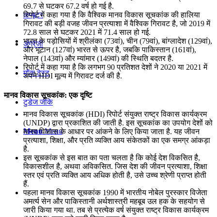
69.7 से घटकर 67.2 वर्ष हो गई है.
कंप्यूटर
रिपोर्ट में कहा गया है कि वैश्विक मानव विकास सूचकांक की हालिया
गिरावट की बड़ी वजह जीवन प्रत्याशा में वैश्विक गिरावट है, जो 2019 में
72.8 साल से घटकर 2021 में 71.4 साल हो गई.
भारत के पड़ोसियों में श्रीलंका (73वां), चीन (79वां), बांग्लादेश (129वां),
अंग्रेजी
और भूटान (127वां) भारत से ऊपर है, जबकि पाकिस्तान (161वां),
नेपाल (143वां) और म्यांमार (149वां) की स्थिति बदतर है.
रिपोर्ट में कहा गया है कि लगभग 90 प्रतिशत देशों ने 2020 या 2021 में
मॉक टेस्ट
अपने HDI मूल्य में गिरावट दर्ज की है.
मानव विकास सूचकांक: एक दृष्टि
टुडेज जीके
मानव विकास सूचकांक (HDI) रिपोर्ट संयुक्त राष्ट्र विकास कार्यक्रम
(UNDP) द्वारा प्रकाशित की जाती है. इस सूचकांक का उपयोग देशों को
Menu
Menu
मानव विकास के आधार पर आंकने के लिए किया जाता है. यह जीवन
प्रत्याशा, शिक्षा, और प्रति व्यक्ति आय संकेतकों का एक समग्र आंकड़ा
है.
इस सूचकांक से इस बात का पता चलता है कि कोई देश विकसित है,
विकासशील है, अथवा अविकसित. जिस देश की जीवन प्रत्याशा, शिक्षा
स्तर एवं प्रति व्यक्ति आय अधिक होती है, उसे उच्च श्रेणी प्राप्त होती
हैं.
पहला मानव विकास सूचकांक 1990 में भारतीय नोबेल पुरस्कार विजेता
अमर्त्य सेन और पाकिस्तानी अर्थशास्त्री महबूब उल हक के सहयोग से
जारी किया गया था. तब से प्रत्येक वर्ष संयुक्त राष्ट्र विकास कार्यक्रम