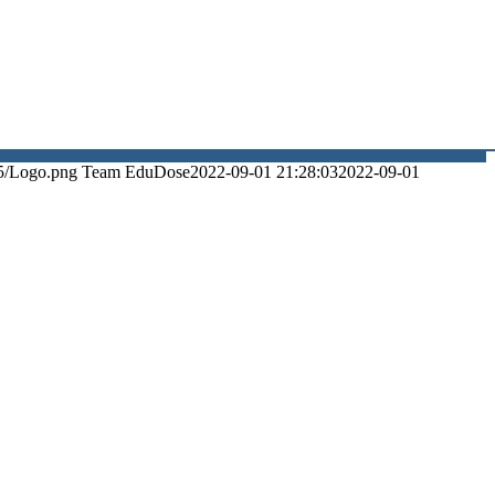
5/Logo.png
Team EduDose
2022-09-01 21:28:03
2022-09-01