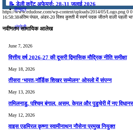
📝 डेली करेंट अफेयर्स: 28-31 जुलाई 2026
कंप्यूटर
https://www.edudose.com/wp-content/uploads/2014/05/Logo.png
0
0
July 28, 2026
16:58:38
अंतिम पंघल, अंडर-20 विश्व कुश्ती में स्वर्ण पदक जीतने वाली पहली भ
📝 डेली करेंट अफेयर्स: 25-27 जुलाई 2026
अंग्रेजी
नवीनतम सामायिक आलेख
July 25, 2026
मॉक टेस्ट
June 7, 2026
📝 डेली करेंट अफेयर्स: 22-24 जुलाई 2026
वित्तीय वर्ष 2026-27 की दूसरी द्विमासिक मौद्रिक नीति समीक्षा
July 22, 2026
टुडेज जीके
May 18, 2026
📝 डेली करेंट अफेयर्स: 19-21 जुलाई 2026
तीसरा ‘भारत-नॉर्डिक शिखर सम्मेलन’ ओस्लो में संपन्न
Menu
Menu
July 19, 2026
May 13, 2026
📝 डेली करेंट अफेयर्स: 16-18 जुलाई 2026
तमिलनाडु, पश्चिम बंगाल, असम, केरल और पुडुचेरी में नए विधा
July 16, 2026
May 12, 2026
📝 डेली करेंट अफेयर्स: 13-15 जुलाई 2026
वाइस एडमिरल कृष्णा स्वामीनाथन नौसेना प्रमुख नियुक्त