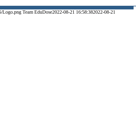
5/Logo.png
Team EduDose
2022-08-21 16:58:38
2022-08-21