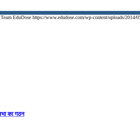
Team EduDose
https://www.edudose.com/wp-content/uploads/2014/0
नसभा का गठन