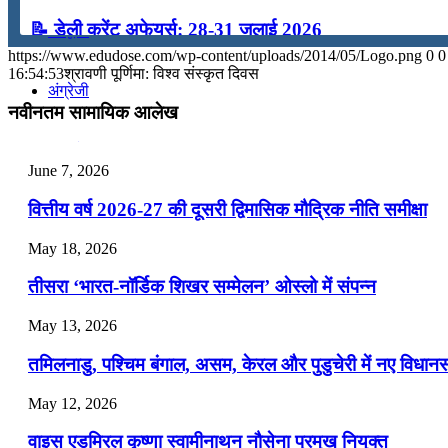
📝 डेली करेंट अफेयर्स: 28-31 जुलाई 2026
कंप्यूटर
https://www.edudose.com/wp-content/uploads/2014/05/Logo.png
0
0
July 28, 2026
16:54:53
श्रावणी पूर्णिमा: विश्व संस्कृत दिवस
अंग्रेजी
📝 डेली करेंट अफेयर्स: 25-27 जुलाई 2026
नवीनतम सामायिक आलेख
July 25, 2026
मॉक टेस्ट
June 7, 2026
📝 डेली करेंट अफेयर्स: 22-24 जुलाई 2026
वित्तीय वर्ष 2026-27 की दूसरी द्विमासिक मौद्रिक नीति समीक्षा
टुडेज जीके
July 22, 2026
May 18, 2026
📝 डेली करेंट अफेयर्स: 19-21 जुलाई 2026
Menu
Menu
तीसरा ‘भारत-नॉर्डिक शिखर सम्मेलन’ ओस्लो में संपन्न
July 19, 2026
May 13, 2026
📝 डेली करेंट अफेयर्स: 16-18 जुलाई 2026
तमिलनाडु, पश्चिम बंगाल, असम, केरल और पुडुचेरी में नए विधा
July 16, 2026
May 12, 2026
📝 डेली करेंट अफेयर्स: 13-15 जुलाई 2026
वाइस एडमिरल कृष्णा स्वामीनाथन नौसेना प्रमुख नियुक्त